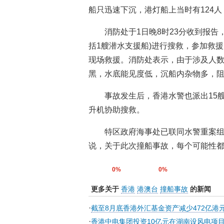
船只迅速下沉，港灯船上当时有124
消防处于1日晚8时23分收到报告
括1艘潜水支援船)进行搜救，参加救援
现场救援。消防处表示，由于涉及人
黑，水底能见度低，沉船内杂物多，
事故发生后，香港水警也派出15
升机协助搜救。
特区政府海事处已联同水警重案
说，关于此次撞船事故，每个可能性都
0%
0%
更多关于
香港
港澳台
撞船事故
的新闻
·
截至8月底香港外汇基金资产减少472亿港
·
香港中电集团投资10亿元在湖南设风电项