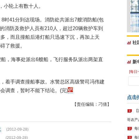
人，小轮上有数十人。
，8时41分到达现场。消防处共派出7艘消防船(包
的消防及救护人员有210人，超过20辆救护车到
数多，而且撞船后港灯船只迅速下沉，再加上天
社
阻碍了救援。
艘船，海事处派出6艘船，飞行服务队派出两架直
新
[每日
组，着手调查撞船事故。水警总区高级警司冯伟建
会调查，暂时不能下结论。(完)
点击
【责任编辑：刁倩】
【
1
哥农产
每
元
(2012-09-28)
2
目
每
(2012-09-28)
3