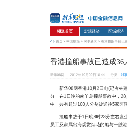
频道首页
宏观经济
区域经济
首页
>
中国财经
>
时事新闻
> 香港撞船事故已
香港撞船事故已造成36
新华08网
2012年10月02日10:44
分类：
时
新华08网香港10月2日电(记者林
分，在1日晚的南丫岛撞船事故中，2
中，共有超过100人分别被送往5家医
撞船事故于1日晚8时23分左右发
员工及家属出海观赏烟花的船与一艘港