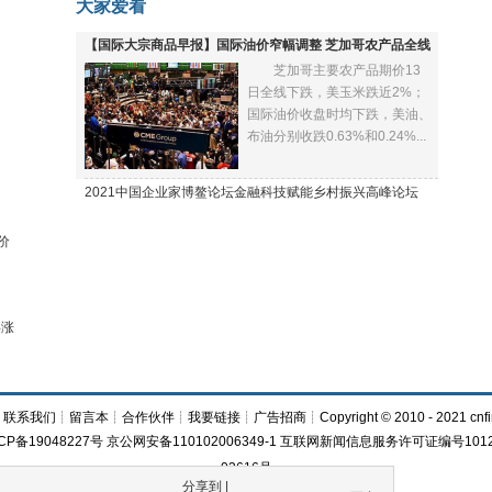
大家爱看
【国际大宗商品早报】国际油价窄幅调整 芝加哥农产品全线
芝加哥主要农产品期价13
下跌
日全线下跌，美玉米跌近2%；
国际油价收盘时均下跌，美油、
布油分别收跌0.63%和0.24%...
2021中国企业家博鳌论坛金融科技赋能乡村振兴高峰论坛
价
再涨
┊
联系我们
┊
留言本
┊
合作伙伴
┊
我要链接
┊
广告招商
┊Copyright © 2010 - 2021 cnfi
CP备19048227号 京公网安备110102006349-1 互联网新闻信息服务许可证编号1012
03616号
分享到 |