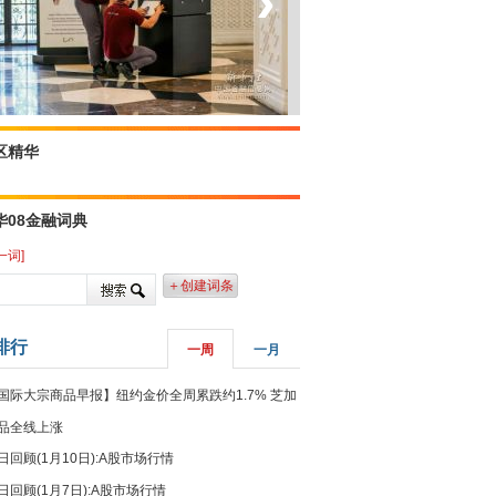
‹
›
菲律宾：防疫降级
区精华
华08金融词典
一词]
＋创建词条
排行
一周
一月
国际大宗商品早报】纽约金价全周累跌约1.7% 芝加
品全线上涨
日回顾(1月10日):A股市场行情
日回顾(1月7日):A股市场行情