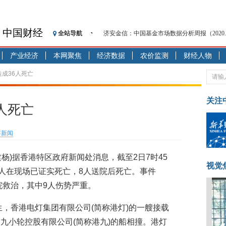
中国财经
全站导航
济安金信：中国基金市场数据分析周报（2020. 08.1
【见·闻】疫情下，新加坡旅游业步履维艰
产业经济
本网聚焦
经济数据
农价监测
财经人物
记者手记：疫情下的香港零售业如何浴火重生
【见·闻】疫情下一家香港传统零售商的转型
造成36人死亡
济安金信：中国基金市场数据分析周报（2020. 07.2
【新华财经调查】同业存单、结构性存款玩起“
关注
人死亡
在“隐秘的角落”
央行公开市场净投放300亿元 短端资金利率明
事新闻
基本面及股市双轮冲击 债市回调十年期债表
沥青期货连续两日涨逾3% 沪银及两粕涨势喜
建杨)据香港特区政府新闻处消息，截至2日7时45
恒生聚源：北斗收官之星发射成功，全产业链
视觉
8人在现场已证实死亡，8人送院后死亡。事件
院救治，其中9人伤势严重。
生，香港电灯集团有限公司(简称港灯)的一艘接载
九小轮控股有限公司(简称港九)的船相撞。港灯