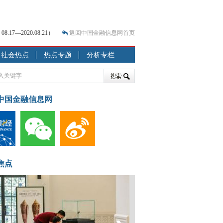
7—2020.08.21）
返回中国金融信息网首页
社会热点
热点专题
分析专栏
？
突围之旅
7—2020.07.31）
跷跷板” 结构性失衡藏
中国金融信息网
显下行
现最弱
人
解析
焦点