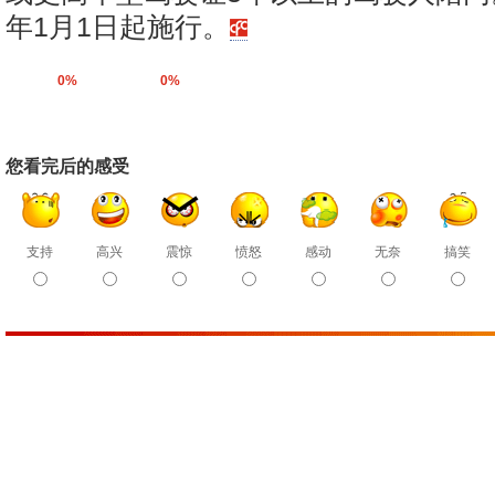
年1月1日起施行。
0%
0%
您看完后的感受
支持
高兴
震惊
愤怒
感动
无奈
搞笑