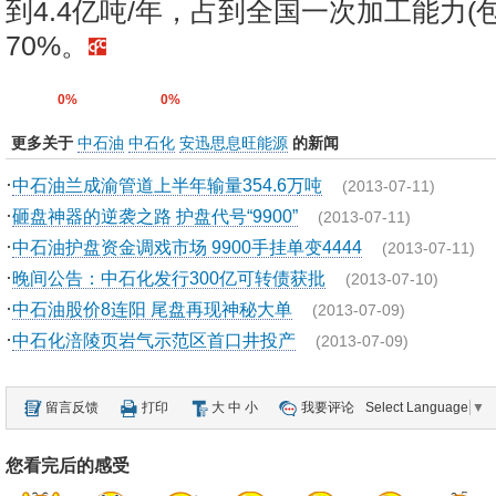
到4.4亿吨/年，占到全国一次加工能力(
70%。
0%
0%
更多关于
中石油
中石化
安迅思息旺能源
的新闻
·
中石油兰成渝管道上半年输量354.6万吨
(2013-07-11)
·
砸盘神器的逆袭之路 护盘代号“9900”
(2013-07-11)
·
中石油护盘资金调戏市场 9900手挂单变4444
(2013-07-11)
·
晚间公告：中石化发行300亿可转债获批
(2013-07-10)
·
中石油股价8连阳 尾盘再现神秘大单
(2013-07-09)
·
中石化涪陵页岩气示范区首口井投产
(2013-07-09)
留言反馈
打印
大
中
小
我要评论
Select Language
▼
您看完后的感受