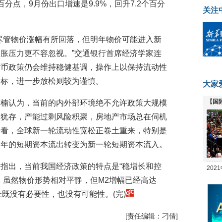
分点，9月份出口增速是9.9%，回升7.2个百分
关注
尽管物价涨幅有所回落，但明年物价可能进入新
通胀压力更不容忽视。”交通银行首席经济学家连
货币政策仍会维持稳健基调，操作上以保持流动性
目标，进一步放松则较为谨慎。
大家
【国
茉楠认为，当前的内外部环境绝不允许政策大规模
全线
力犹存，产能过剩风险积聚，房地产市场总在伺机
势看，全球新一轮流动性宽松正卷土重来，特别是
一年的短期资本流出转变为新一轮短期资本流入。
指出，当前我国经济政策的特点是“稳增长和控
20
。虽然物价形势相对平静，但M2增幅已经高达
坛
准既没有必要性，也没有可能性。(完)
[责任编辑：刁倩]