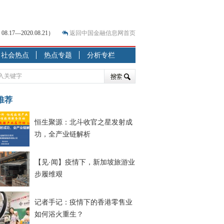
7—2020.08.21）
返回中国金融信息网首页
社会热点
热点专题
分析专栏
？
突围之旅
7—2020.07.31）
跷跷板” 结构性失衡藏
推荐
显下行
恒生聚源：北斗收官之星发射成
现最弱
功，全产业链解析
人
解析
【见·闻】疫情下，新加坡旅游业
7—2020.08.21）
步履维艰
记者手记：疫情下的香港零售业
如何浴火重生？