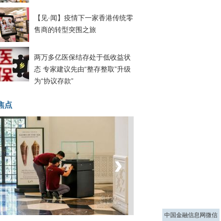
【见·闻】疫情下一家香港传统零
售商的转型突围之旅
两万多亿医保结存处于低收益状
态 专家建议先由“整存整取”升级
为“协议存款”
焦点
‹
›
菲律宾：防疫降级
中国金融信息网微信