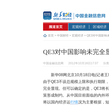
频道首页
宏观经济
区域经济
首页
>
中国财经
>
宏观经济
> QE3对中国影
QE3对中国影响未完全
中国金融信息网
2012年10月18日17:07
分类
新华08网北京10月18日电(记者王
由于QE3不设总规模上限和执行期限
完全显现。但可以确定的是，QE3将
策形成制约。从中国目前面临的内外
将以国内经济运
行情
况为主要根据，