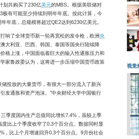
划共购买了230亿
美元
的MBS。根据美联储对
，QE3极有可能至少持续到明年年底。按此计算，今
明年年底，总规模将超过QE2达到6230亿美元。
，打响了全球货币新一轮再宽松的发令枪，欧洲
央
，澳大利亚、巴西、韩国、泰国等国央行陆续降
品价格上涨，中国面临着巨大的输入性通胀压力和
济学家鲁政委认为，这将进一步压缩中国货币政策
视觉
美联储投放的大量货币，有很大一部分流入了新兴
引发通胀和资产泡沫。”中央财经大学中国银行
，三季度国内生产总值同比增长7.4%，虽较上季
幅度比上个季度收窄了0.3个百分点。数据同时显
2%，比上个月增速回升0.3个百分点。9月份社会