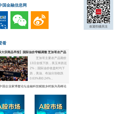
中国金融信息网
欢迎扫描关注
爱看
际大宗商品早报】国际油价窄幅调整 芝加哥农产品
芝加哥主要农产品期价
下跌
13日全线下跌，美玉米跌近
2%；国际油价收盘时均下
跌，美油、布油分别收跌
0.63%和0.24%...
21中国企业家博鳌论坛金融科技赋能乡村振兴高峰论