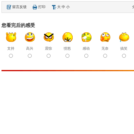
留言反馈
打印
大
中
小
您看完后的感受
支持
高兴
震惊
愤怒
感动
无奈
搞笑