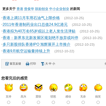
更多关于
香港
曾俊华
鼓励创业
中小企业创业
的新闻
·
香港上调11月车用石油气上限价格
(2012-10-25)
·
2011年香港制药业出口总值24.9亿港元
(2012-10-25)
·
香港拟为40万名65岁或以上老人发生活津贴
(2012-10-25)
·
香港：新界东北新发展区规划绝不放弃或叫停
(2012-10-25)
·
多只新股排队香港IPO 旭辉展开上市推介
(2012-10-23)
·
香港9月航空运输量持续上升
(2012-10-22)
留言反馈
打印
大
中
小
您看完后的感受
支持
高兴
震惊
愤怒
感动
无奈
搞笑