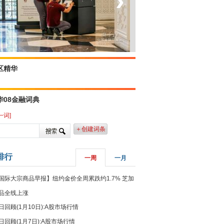
‹
›
菲律宾：防疫降级
区精华
华08金融词典
一词]
＋创建词条
排行
一周
一月
国际大宗商品早报】纽约金价全周累跌约1.7% 芝加
品全线上涨
日回顾(1月10日):A股市场行情
日回顾(1月7日):A股市场行情