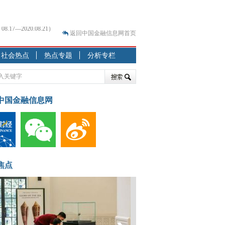
返回中国金融信息网首页
？
社会热点
热点专题
分析专栏
突围之旅
7—2020.07.31）
跷跷板” 结构性失衡藏
中国金融信息网
显下行
现最弱
人
解析
7—2020.08.21）
焦点