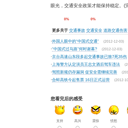
眼光，交通安全政策才能保持稳定。(完
0%
0%
更多关于
交通事故
交通安全
道路交通伤害
·
外国人眼中的“中国式交通”
(2012-12-03)
·
“中国式过马路”何时谢幕?
(2012-12-03)
·
京台高速山东段多起交通事故已致7死35伤
·
上海警方认定演员王志文酒后驾车违法
(2
·
驾照新规仍存漏洞 促安全需继续完善
(20
·
合蚌高铁今起售票 16日正式运营
(2012-10
您看完后的感受
支持
高兴
震惊
愤怒