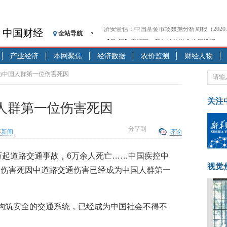
中国财经
全站导航
【见·闻】疫情下，新加坡旅游业步履维艰
记者手记：疫情下的香港零售业如何浴火重生
产业经济
本网聚焦
经济数据
农价监测
财经人物
【见·闻】疫情下一家香港传统零售商的转型
济安金信：中国基金市场数据分析周报（2020. 07.2
为中国人群第一位伤害死因
【新华财经调查】同业存单、结构性存款玩起“
在“隐秘的角落”
关注
人群第一位伤害死因
央行公开市场净投放300亿元 短端资金利率明
基本面及股市双轮冲击 债市回调十年期债表
分享到
事新闻
评论
沥青期货连续两日涨逾3% 沪银及两粕涨势喜
恒生聚源：北斗收官之星发射成功，全产业链
21万起道路交通事故，6万余人死亡……中国疾控中
济安金信：中国基金市场数据分析周报（2020. 08.1
视觉
类伤害死因中道路交通伤害已经成为中国人群第一
构筑安全的交通系统，已经成为中国社会不得不