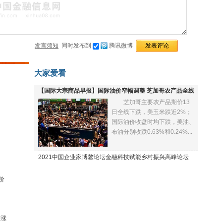
发言须知
同时发布到
腾讯微博
大家爱看
【国际大宗商品早报】国际油价窄幅调整 芝加哥农产品全线
芝加哥主要农产品期价13
下跌
日全线下跌，美玉米跌近2%；
国际油价收盘时均下跌，美油、
布油分别收跌0.63%和0.24%...
2021中国企业家博鳌论坛金融科技赋能乡村振兴高峰论坛
价
再涨