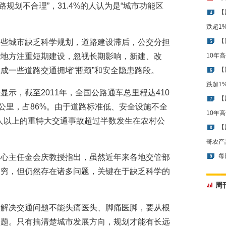
道路规划不合理”，31.4%的人认为是“城市功能区
【
4
跌超1
【
一些城市缺乏科学规划，道路建设滞后，公交分担
5
些地方注重短期建设，忽视长期影响，新建、改
10年
成一些道路交通拥堵“瓶颈”和安全隐患路段。
【
6
跌超1
示，截至2011年，全国公路通车总里程达410
【
7
万公里，占86%。由于道路标准低、安全设施不全
10年
0人以上的重特大交通事故超过半数发生在农村公
【
8
哥农产
每
中心主任金会庆教授指出，虽然近年来各地交管部
9
不穷，但仍然存在诸多问题，关键在于缺乏科学的
周
，解决交通问题不能头痛医头、脚痛医脚，要从根
问题。只有搞清楚城市发展方向，规划才能有长远