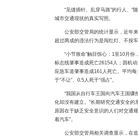
“见缝插针、乱穿马路”的行人、“
城市交通现状的真实写照。
公安部交管局的统计显示，近年来
超过两成的违法行为是闯红灯、不按车
“小节致命”触目惊心：1至10月
标志线肇事造成死亡26154人；因机
应急车道肇事造成161人死亡。平均每天2
于“不让”、0.5人死于“强占”。
“我国从自行车王国向汽车王国骤
化却没有建立。”长期研究交通安全的
原因在于缺乏安全意识的人们对交通规
着汽车”。
公安部交管局相关调查显示，在造