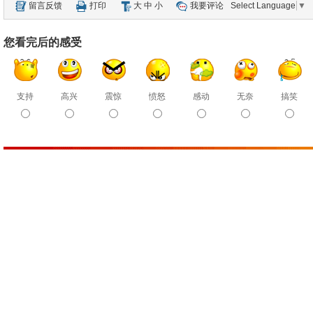
留言反馈
打印
大
中
小
我要评论
Select Language
▼
您看完后的感受
支持
高兴
震惊
愤怒
感动
无奈
搞笑