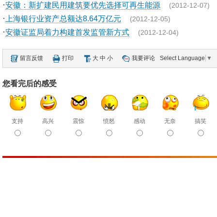
·
安徽：新扩建民用建筑要优先选择可再生能源
(2012-12-07)
·
上海银行业资产总额达8.64万亿元
(2012-12-05)
·
安徽证监局着力构建首发监管新方式
(2012-12-04)
留言反馈
打印
大
中
小
我要评论
Select Language
▼
您看完后的感受
支持
高兴
震惊
愤怒
感动
无奈
搞笑