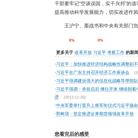
干部要牢记“空谈误国，实干兴邦”的
提高推动科学发展能力，切实改进作
王沪宁、栗战书和中央有关部门负
0%
0%
更多关于
改革开放
习近平
考察工作
的新
·
习近平：加快推进经济结构战略性调整刻不
·
习近平在广东主持召开经济工作座谈会
(2
·
习近平强调建设强大的信息化战略导弹部
·
习近平强调：承前启后 继往开来 继续朝
进
(2012-11-30)
·
中央军委举行晋升上将军衔仪式习近平颁命
·
郭树清：坚定推进证券期货领域改革开放
您看完后的感受