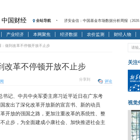
中国财经
全站导航
济安金信：中国基金市场数据分析周报（2020. 08.1
【见·闻】疫情下，新加坡旅游业步履维艰
产业经济
本网聚焦
经济数据
农价监测
财经人物
记者手记：疫情下的香港零售业如何浴火重生
【见·闻】疫情下一家香港传统零售商的转型
调：做到改革不停顿开放不止步
济安金信：中国基金市场数据分析周报（2020. 07.2
【新华财经调查】同业存单、结构性存款玩起“
关注
到改革不停顿开放不止步
在“隐秘的角落”
央行公开市场净投放300亿元 短端资金利率明
分享到
闻
评论
基本面及股市双轮冲击 债市回调十年期债表
沥青期货连续两日涨逾3% 沪银及两粕涨势喜
中央总书记、中共中央军委主席习近平近日在广东考
恒生聚源：北斗收官之星发射成功，全产业链
视觉
全国发出了深化改革开放新的宣言书、新的动员
改革开放的强国之路，更加注重改革的系统性、整
放不止步，为全面建成小康社会、加快推进社会主