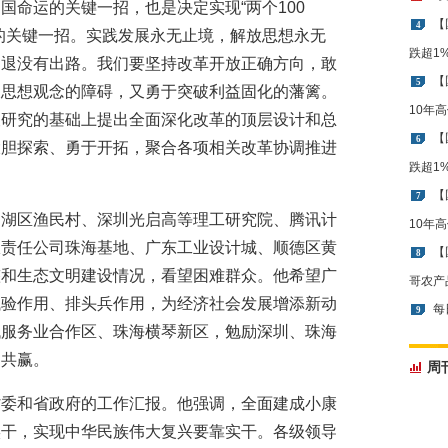
国命运的关键一招，也是决定实现“两个100
【
4
的关键一招。实践发展永无止境，解放思想永无
跌超1
倒退没有出路。我们要坚持改革开放正确方向，敢
【
5
破思想观念的障碍，又勇于突破利益固化的藩篱。
10年
查研究的基础上提出全面深化改革的顶层设计和总
【
6
大胆探索、勇于开拓，聚合各项相关改革协调推进
跌超1
【
7
罗湖区渔民村、深圳光启高等理工研究院、腾讯计
10年
限责任公司珠海基地、广东工业设计城、顺德区黄
【
8
整和生态文明建设情况，看望困难群众。他希望广
哥农产
试验作用、排头兵作用，为经济社会发展增添新动
每
9
代服务业合作区、珠海横琴新区，勉励深圳、珠海
利共赢。
周
省委和省政府的工作汇报。他强调，全面建成小康
实干，实现中华民族伟大复兴要靠实干。各级领导