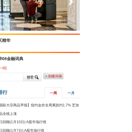
‹
›
坐上火车看老挝
区精华
华08金融词典
一词]
＋创建词条
排行
一周
一月
国际大宗商品早报】纽约金价全周累跌约1.7% 芝加
品全线上涨
日回顾(1月10日):A股市场行情
日回顾(1月7日):A股市场行情