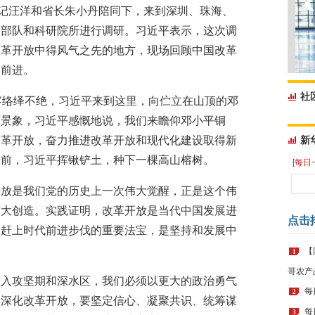
书记汪洋和省长朱小丹陪同下，来到深圳、珠海、
、部队和科研院所进行调研。习近平表示，这次调
改革开放中得风气之先的地方，现场回顾中国改革
向前进。
社
客络绎不绝，习近平来到这里，向伫立在山顶的邓
荣景象，习近平感慨地说，我们来瞻仰邓小平铜
改革开放，奋力推进改革开放和现代化建设取得新
新
开前，习近平挥锹铲土，种下一棵高山榕树。
[每日
开放是我们党的历史上一次伟大觉醒，正是这个伟
伟大创造。实践证明，改革开放是当代中国发展进
点击
步赶上时代前进步伐的重要法宝，是坚持和发展中
【
1
哥农产
进入攻坚期和深水区，我们必须以更大的政治勇气
每
2
。深化改革开放，要坚定信心、凝聚共识、统筹谋
每
3