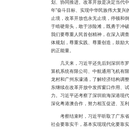
划、协同推进。改革开放是决定当代中
年”奋斗目标、实现中华民族伟大复兴
止境，改革开放也永无止境，停顿和
于啃硬骨头，敢于涉险滩，既勇于冲
我们要尊重人民首创精神，在深入调
体规划，尊重实践、尊重创造，鼓励
的正能量。
几天来，习近平还先后到深圳市
算机系统有限公司、中航通用飞机有
龙村和广州东濠涌，了解经济结构调
东继续在改革开放中发挥窗口作用、
力。习近平还考察了深圳前海深港现
深化粤港澳合作，努力相互促进、互
考察结束时，习近平听取了广东
社会要靠实干，基本实现现代化要靠