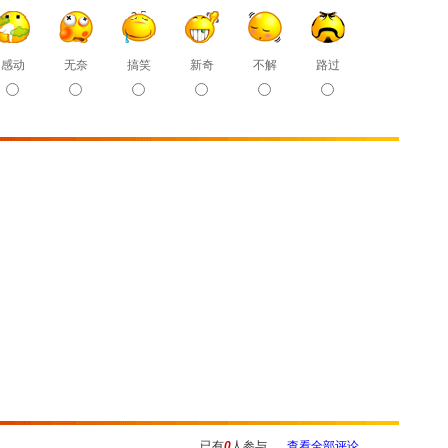
感动
无奈
搞笑
新奇
不解
路过
已有
0
人参与
查看全部评论