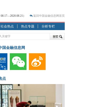
7—2020.08.21）
返回中国金融信息网首页
社会热点
热点专题
分析专栏
？
突围之旅
7—2020.07.31）
跷跷板” 结构性失衡藏
中国金融信息网
显下行
现最弱
人
解析
焦点