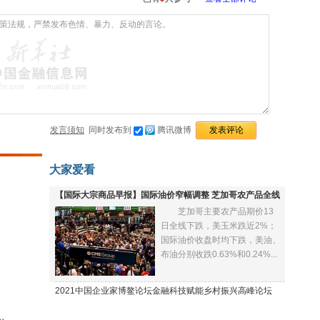
发言须知
同时发布到
腾讯微博
大家爱看
【国际大宗商品早报】国际油价窄幅调整 芝加哥农产品全线
芝加哥主要农产品期价13
下跌
日全线下跌，美玉米跌近2%；
国际油价收盘时均下跌，美油、
布油分别收跌0.63%和0.24%...
2021中国企业家博鳌论坛金融科技赋能乡村振兴高峰论坛