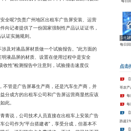
每日回
安全呢?负责广州地区出租车广告屏安装、运营
邮件向记者提供了一份国家强制性产品认证证书，
产品认证实施规则。
1分1
每日回顾
不涉及对液晶屏材质做一个试验报告。”此方面的
证明液晶屏的材质、设置在使用过程中是安全
量吸收性”检测报告中注意到，试验撞击速度仅
点击
【
1
则，不管是广告屏幕生产商，还是汽车生产商，并
哥农产
利益分成方的出租车公司和广告屏运营商显然应该
每
2
非如此。
每
3
【
4
蔡青青说，公司技术人员直接在出租车上安装广告
跌超1
车公司作为“平台搭建者”，享受分成，但基本不
【
5