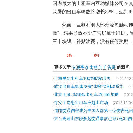
国内最大的出租车内互动媒体公司在其
荧屏的出租车辆数将增长22%，达到49
然而，巨额利润大部分流向触动传
羹”，结果导致不少广告屏疏于维护，
三十块钱，补贴油费，没有任何奖励，哪
0%
0%
更多关于
交通事故
出租车
广告屏
的新闻
·
上海民防出租车100%股权出售
(2012-12-
·
武汉出租车集体免费“体检”查制动系统
(2
·
北京于5日起调低出租车燃油附加费
(2012
·
存安全隐患出租车应赶出市场
(2012-12-04
·
道路交通伤害成为中国人群第一位伤害死因
·
京台高速山东段多起交通事故已致7死35伤