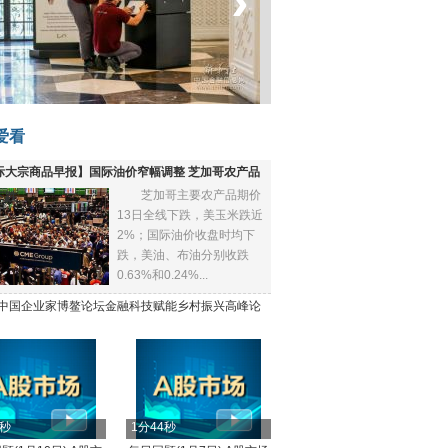
‹
›
菲律宾：防疫降级
爱看
际大宗商品早报】国际油价窄幅调整 芝加哥农产品
芝加哥主要农产品期价
下跌
13日全线下跌，美玉米跌近
2%；国际油价收盘时均下
跌，美油、布油分别收跌
0.63%和0.24%...
21中国企业家博鳌论坛金融科技赋能乡村振兴高峰论
4秒
1分44秒