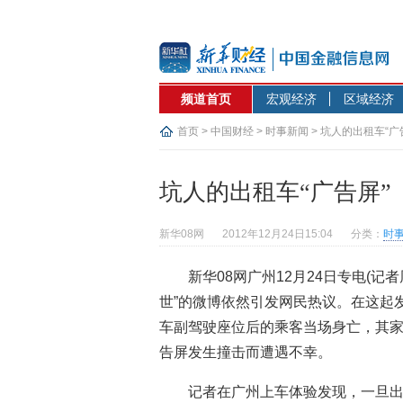
频道首页
宏观经济
区域经济
首页
>
中国财经
>
时事新闻
> 坑人的出租车“广
坑人的出租车“广告屏”
新华08网
2012年12月24日15:04
分类：
时
新华08网广州12月24日专电(
世”的微博依然引发网民热议。在这起
车副驾驶座位后的乘客当场身亡，其
告屏发生撞击而遭遇不幸。
记者在广州上车体验发现，一旦