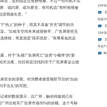
故障后，送到指定点免费维修。不过一些司机不买
10年
黑屏、或闪屏、或马赛克，有司机说:“有时候维修
【
6
耽误我做生意。”
跌超1
“伤人”的种子，而其不具备“开关”调节的功
【
7
染。“出租车空间本来就很狭窄，广告屏那些无
10年
选择权，简直就是‘强买强卖’。”有乘客如此反
【
8
哥农产
每
9
，对于“头撞广告屏死亡”这类“小概率”的“新
了相关法规，但目前还没找到关于广告屏幕这么细
身安全的漠视、对消费者接受视听节目的“自由
利字当头”的写照。
诉记者的数据显示，仅广州，触动传媒就已在
据广州出租车广告屏市场30%的份额。这个号称