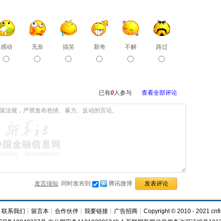
感动
无奈
搞笑
新奇
不解
路过
已有
0
人参与
查看全部评论
发言须知
同时发布到
腾讯微博
┊
联系我们
┊
留言本
┊
合作伙伴
┊
我要链接
┊
广告招商
┊Copyright © 2010 - 2021 cnfi