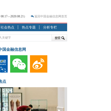
7—2020.08.21）
返回中国金融信息网首页
社会热点
热点专题
分析专栏
？
突围之旅
7—2020.07.31）
跷跷板” 结构性失衡藏
中国金融信息网
显下行
现最弱
人
解析
焦点
7—2020.08.21）