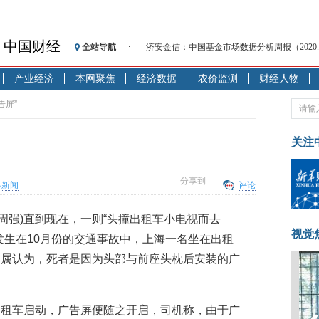
中国财经
全站导航
济安金信：中国基金市场数据分析周报（2020. 08.1
【见·闻】疫情下，新加坡旅游业步履维艰
产业经济
本网聚焦
经济数据
农价监测
财经人物
记者手记：疫情下的香港零售业如何浴火重生
【见·闻】疫情下一家香港传统零售商的转型
告屏”
济安金信：中国基金市场数据分析周报（2020. 07.2
【新华财经调查】同业存单、结构性存款玩起“
关注
在“隐秘的角落”
央行公开市场净投放300亿元 短端资金利率明
分享到
事新闻
评论
基本面及股市双轮冲击 债市回调十年期债表
沥青期货连续两日涨逾3% 沪银及两粕涨势喜
记者周强)直到现在，一则“头撞出租车小电视而去
恒生聚源：北斗收官之星发射成功，全产业链
视觉
发生在10月份的交通事故中，上海一名坐在出租
济安金信：中国基金市场数据分析周报（2020. 08.1
家属认为，死者是因为头部与前座头枕后安装的广
出租车启动，广告屏便随之开启，司机称，由于广