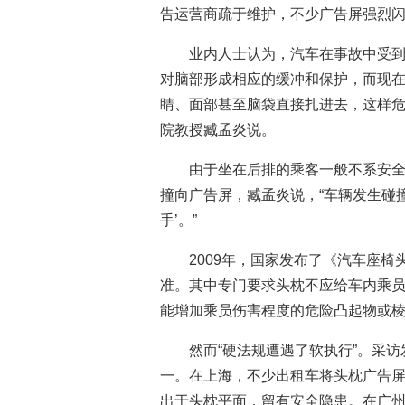
告运营商疏于维护，不少广告屏强烈闪
业内人士认为，汽车在事故中受
对脑部形成相应的缓冲和保护，而现在
睛、面部甚至脑袋直接扎进去，这样危
院教授臧孟炎说。
由于坐在后排的乘客一般不系安
撞向广告屏，臧孟炎说，“车辆发生碰
手’。”
2009年，国家发布了《汽车座
准。其中专门要求头枕不应给车内乘
能增加乘员伤害程度的危险凸起物或
然而“硬法规遭遇了软执行”。采
一。在上海，不少出租车将头枕广告
出于头枕平面，留有安全隐患。在广