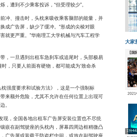
烁，遭到不少乘客投诉，“但受理较少”。
到前冲、撞击时，头枕来吸收乘客脑部的能量，并
换成广告屏，缺少了缓冲。“形成的尖棱对眼
害就更严重。”华南理工大学机械与汽车工程学
大家
【国
全带，一旦遇到出租车急刹车或追尾时，头部极易
全线
撞时，只要人前面有硬物，都可能成为‘致命杀
椅头枕强度要求和试验方法》，这是一个强制标
20
员带来额外危险，尤其不允许在任何位置上出现可
坛
棱边。
访发现，全国各地出租车广告屏安装位置也不尽统
屏镶嵌在副驾驶座的头枕内，屏幕四周边框稍微凸
1分4
州，广告屏或装载于防盗栏中间，或放在副驾驶座