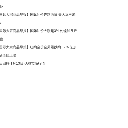
高位
国际大宗商品早报】国际油价连跌两日 美大豆玉米
%
国际大宗商品早报】国际油价大涨超3% 伦镍触及近
高位
国际大宗商品早报】纽约金价全周累跌约1.7% 芝加
品全线上涨
日回顾(1月13日):A股市场行情