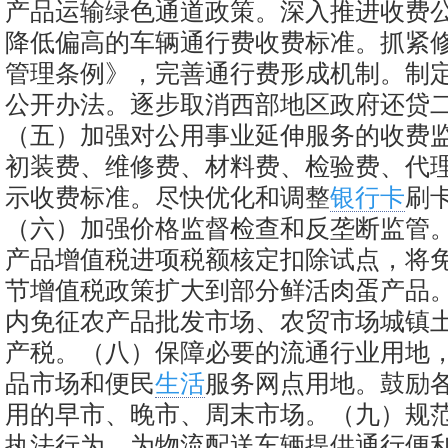
产品运输绿色通道政策。深入推进收费
降低偏高的车辆通行费收费标准。抓紧
管理条例》，完善通行费形成机制。制
公开办法。逐步取消西部地区政府还贷
（五）加强对公用事业延伸服务的收费
初装费、维修费、材料费、检验费、代
示收费标准。尽快优化和调整
银行卡
刷
（六）加强价格监督检查和反垄断监管
产品增值税进项税额核定扣除试点，将
节增值税政策扩大到部分鲜活肉蛋产品。2
内免征农产品批发市场、农贸市场城镇
产税。（八）保障必要的流通行业用地
品市场和便民
生活
服务网点用地。鼓励
用的早市、晚市、周末市场。（九）规
执法行为。为物流配送车辆提供通行便