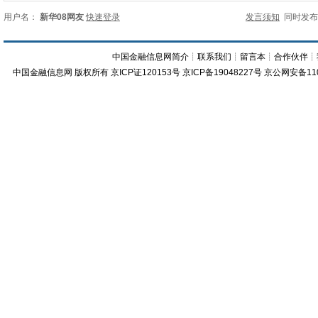
用户名：
新华08网友
快速登录
发言须知
同时发
中国金融信息网简介
┊
联系我们
┊
留言本
┊
合作伙伴
┊
中国金融信息网
版权所有
京ICP证120153号
京ICP备19048227号 京公网安备11