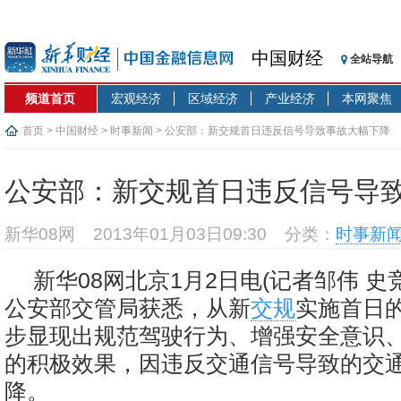
中国财经
全站导航
频道首页
宏观经济
区域经济
产业经济
本网聚焦
首页
>
中国财经
>
时事新闻
> 公安部：新交规首日违反信号导致事故大幅下降
公安部：新交规首日违反信号导
新华08网
2013年01月03日09:30
分类：
时事新
新华08网北京1月2日电(记者邹伟 史
公安部交管局获悉，从新
交规
实施首日
步显现出规范驾驶行为、增强安全意识
的积极效果，因违反交通信号导致的交
降。