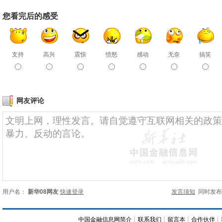
您看完后的感受
支持
高兴
震惊
愤怒
感动
无奈
搞笑
网友评论
用户名：
新华08网友
快速登录
发言须知
同时发
中国金融信息网简介
┊
联系我们
┊
留言本
┊
合作伙伴
┊