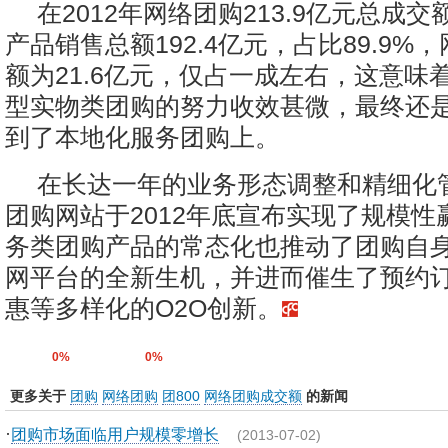
在2012年网络团购213.9亿元总成
产品销售总额192.4亿元，占比89.9%
额为21.6亿元，仅占一成左右，这意味
型实物类团购的努力收效甚微，最终还
到了本地化服务团购上。
在长达一年的业务形态调整和精细化
团购网站于2012年底宣布实现了规模性
务类团购产品的常态化也推动了团购自
网平台的全新生机，并进而催生了预约
惠等多样化的O2O创新。
0%
0%
更多关于
团购
网络团购
团800
网络团购成交额
的新闻
·
团购市场面临用户规模零增长
(2013-07-02)