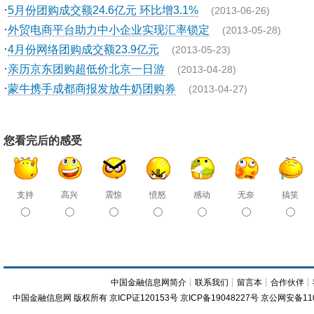
·
5月份团购成交额24.6亿元 环比增3.1%
(2013-06-26)
·
外贸电商平台助力中小企业实现汇率锁定
(2013-05-28)
·
4月份网络团购成交额23.9亿元
(2013-05-23)
·
亲历京东团购超低价北京一日游
(2013-04-28)
·
蒙牛携手成都商报发放牛奶团购券
(2013-04-27)
您看完后的感受
支持
高兴
震惊
愤怒
感动
无奈
搞笑
中国金融信息网简介
┊
联系我们
┊
留言本
┊
合作伙伴
┊
中国金融信息网
版权所有
京ICP证120153号
京ICP备19048227号 京公网安备11