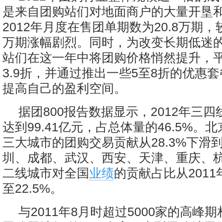
是来自团购站们对地面商户的大量开垦
2012年月度在售团单期数为20.8万期，较2
万期涨幅剧烈。同时，为改变长期低迷
站们在这一年中将团购价格悄然提升，
3.9折，并通过推出一些5至8折的优惠
提高自己的盈利空间。
据团800报告数据显示，2012年三
达到99.41亿元，占总体量的46.5%。
三大城市的团购交易贡献从28.3%下滑到
圳、成都、武汉、西安、天津、重庆、杭
二线城市对全国
业绩
的贡献占比从2011
至22.5%。
与2011年8月时超过5000家的高峰