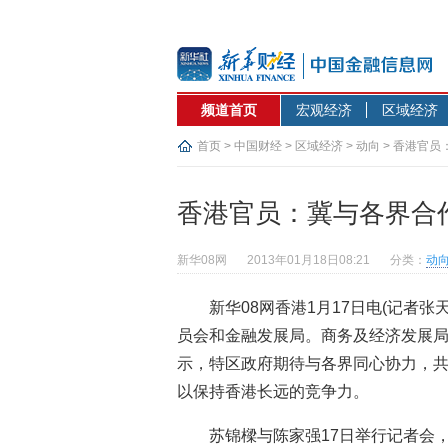
频道首页
宏观经济
区域经济
首页
>
中国财经
>
区域经济
>
动向
> 香港官
香港官员：冀与各界合
新华08网
2013年01月18日08:21
分类：
动
新华08网香港1月17日电(记者
员会和金融发展局。商务及经济发展
示，特区政府期待与各界同心协力，
以保持香港长远的竞争力。
苏锦樑与陈家强17日举行记者会