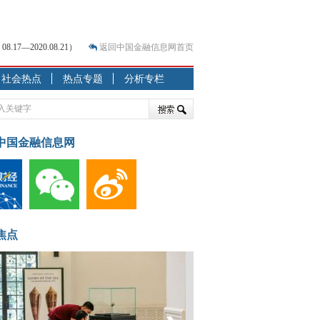
7—2020.08.21）
返回中国金融信息网首页
社会热点
热点专题
分析专栏
？
突围之旅
7—2020.07.31）
跷跷板” 结构性失衡藏
中国金融信息网
显下行
现最弱
人
解析
焦点