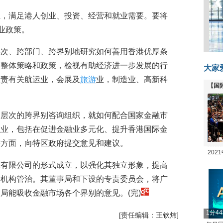
业，满足港人创业、投资、经营和就业需要。要将
业政策。
层次、跨部门、跨界别地研究如何善用香港优厚条
的整体策略和政策，检视有助经济进一步发展的行
大家
负责有关航运业，会展及
旅游
业，制造业、高新科
【国
全线
高层次的跨界别咨询组织，就如何配合国家金融市
融业，包括在促进金融业多元化、提升香港国际金
等方面，向特区政府提交意见和建议。
20
保有限公司的形式成立，以强化其独立形象，提高
坛
的机构管治。其董事局和下设的专责委员会，将广
局能吸收金融市场各个界别的意见。(完)
1分4
[责任编辑：王钦炜]