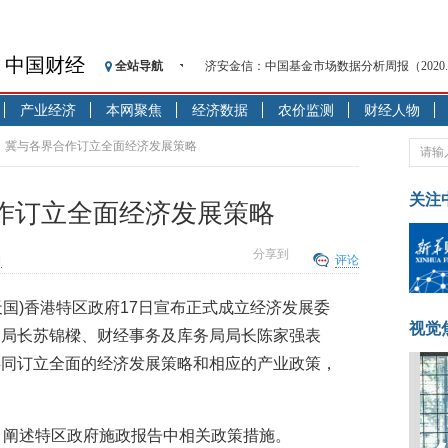
中国财经
全站导航
济安金信：中国基金市场数据分析周报（2020. 08.1
【见·闻】疫情下，新加坡旅游业步履维艰
产业经济
本网聚焦
经济数据
农价监测
财经人物
记者手记：疫情下的香港零售业如何浴火重生
【见·闻】疫情下一家香港传统零售商的转型
员：冀与各界合作订立全面经济发展策略
济安金信：中国基金市场数据分析周报（2020. 07.2
【新华财经调查】同业存单、结构性存款玩起“
关注
作订立全面经济发展策略
在“隐秘的角落”
央行公开市场净投放300亿元 短端资金利率明
分享到
向
评论
基本面及股市双轮冲击 债市回调十年期债表
沥青期货连续两日涨逾3% 沪银及两粕涨势喜
张天国)香港特区政府17日宣布正式成立经济发展委
恒生聚源：北斗收官之星发射成功，全产业链
视觉
局局长苏锦樑、财经事务及库务局局长陈家强表
共同订立全面的经济发展策略和相应的产业政策，
，阐述特区政府施政报告中相关政策措施。