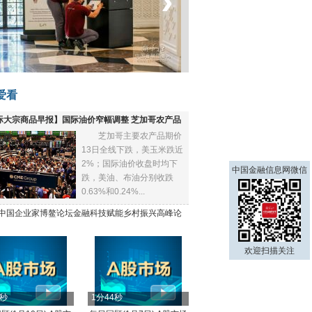
‹
›
菲律宾：防疫降级
爱看
际大宗商品早报】国际油价窄幅调整 芝加哥农产品
芝加哥主要农产品期价
下跌
13日全线下跌，美玉米跌近
2%；国际油价收盘时均下
中国金融信息网微信
跌，美油、布油分别收跌
0.63%和0.24%...
21中国企业家博鳌论坛金融科技赋能乡村振兴高峰论
欢迎扫描关注
4秒
1分44秒