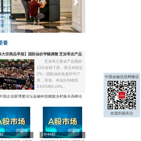
‹
›
菲律宾：防疫降级
爱看
际大宗商品早报】国际油价窄幅调整 芝加哥农产品
芝加哥主要农产品期价
下跌
13日全线下跌，美玉米跌近
2%；国际油价收盘时均下
中国金融信息网微信
跌，美油、布油分别收跌
0.63%和0.24%...
21中国企业家博鳌论坛金融科技赋能乡村振兴高峰论
欢迎扫描关注
4秒
1分44秒