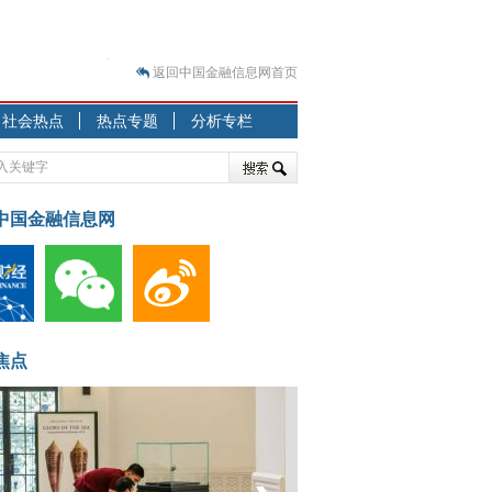
返回中国金融信息网首页
？
社会热点
热点专题
分析专栏
突围之旅
7—2020.07.31）
跷跷板” 结构性失衡藏
中国金融信息网
显下行
现最弱
人
解析
7—2020.08.21）
焦点