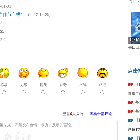
每日回
-01-03)
“作茧自缚”
(2012-12-25)
21)
21)
21)
1分1
每日回顾
点击
【
感动
无奈
搞笑
新奇
不解
路过
1
哥农产
每
2
每
3
已有
0
人参与
查看全部评论
【
4
跌超1
【
5