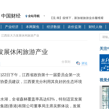
中国财经
全站导航
【见·闻】疫情下，新加坡旅游业步履维艰
记者手记：疫情下的香港零售业如何浴火重生
产业经济
本网聚焦
经济数据
农价监测
财经人物
【见·闻】疫情下一家香港传统零售商的转型
济安金信：中国基金市场数据分析周报（2020. 07.2
士：江西应大力发展休闲旅游产业
【新华财经调查】同业存单、结构性存款玩起“
在“隐秘的角落”
关注
发展休闲旅游产业
央行公开市场净投放300亿元 短端资金利率明
基本面及股市双轮冲击 债市回调十年期债表
分享到
合
评论
沥青期货连续两日涨逾3% 沪银及两粕涨势喜
恒生聚源：北斗收官之星发射成功，全产业链
沈洋)22日下午，江西省政协第十一届委员会第一次
济安金信：中国基金市场数据分析周报（2020. 08.1
视觉
政协委员建议，江西要充分利用其良好的生态环境
水湖，全省森林覆盖率高达63%，特别适宜发展
集团(香港)有限公司董事局主席吴辉体说，发展