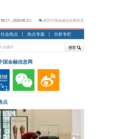
7—2020.08.21）
返回中国金融信息网首页
社会热点
热点专题
分析专栏
？
突围之旅
7—2020.07.31）
跷跷板” 结构性失衡藏
中国金融信息网
显下行
现最弱
人
解析
焦点