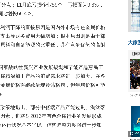
百分点；11月底亏损企业59个，亏损面为9.3%，
比增长66.4%。
业利润下降的直接原因是国内外市场有色金属价格
息支出等财务费用大幅增加；根本原因则是由于部
大家
山原料和自备能源的比重低，具有竞争优势的高附
【国
全线
”国家战略性新兴产业发展规划和节能产品惠民工
金属精深加工产品的消费需求将进一步加大。在各
色金属价格将继续呈现震荡格局，但年均价格可能
解。
20
坛
乡政策地退出、部分中低端产品产能过剩、淘汰落
因素，也将对2013年有色金属行业的发展形成
行业运行状况基本平稳，结构调整力度将进一步加
1分4