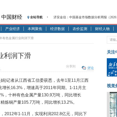
中国财经
全站导航
济安金信：中国基金市场数据分析周报（2020. 08.1
【见·闻】疫情下，新加坡旅游业步履维艰
产业经济
本网聚焦
经济数据
农价监测
财经人物
记者手记：疫情下的香港零售业如何浴火重生
【见·闻】疫情下一家香港传统零售商的转型
12年有色金属行业利润下滑
济安金信：中国基金市场数据分析周报（2020. 07.2
【新华财经调查】同业存单、结构性存款玩起“
关注
行业利润下滑
在“隐秘的角落”
央行公开市场净投放300亿元 短端资金利率明
分享到
向
评论
基本面及股市双轮冲击 债市回调十年期债表
沥青期货连续两日涨逾3% 沪银及两粕涨势喜
李美娟)记者从江西省工信委获悉，去年1至11月江西
恒生聚源：北斗收官之星发射成功，全产业链
视觉
增长16.3%，增速高于2011年同期。1-11月主
.5%，十种有色金属产量130.9万吨，同比增长
精炼铜产量105.7万吨，同比增长13.2%。
012年1-11月，实现利润202.8亿元，同比下