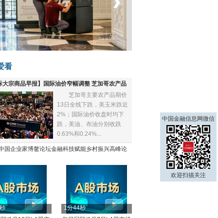
‹
›
菲律宾：防疫降级
爱看
际大宗商品早报】国际油价窄幅调整 芝加哥农产品
芝加哥主要农产品期价
下跌
13日全线下跌，美玉米跌近
2%；国际油价收盘时均下
中国金融信息网微信
跌，美油、布油分别收跌
0.63%和0.24%...
21中国企业家博鳌论坛金融科技赋能乡村振兴高峰论
欢迎扫描关注
4秒
1分44秒