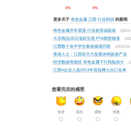
0%
0%
更多关于
有色金属
江西
行业利润
的新闻
·
有色金属开年震荡 行业差异或延续
(2013-
·
大宗商品25日涨跌互现 PTA期货领涨
(20
·
江西数十名中学生集体操场罚跪
(2013-01-
·
香港人士：江西应大力发展休闲旅游产业
·
经济数据有隐忧 有色金属下行风险加大
(
·
江西4企业入选2013年首批稀土出口名单
您看完后的感受
支持
高兴
震惊
愤怒