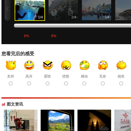
1
/
4
2
/
4
3
/
4
0%
0%
您看完后的感受
支持
高兴
震惊
愤怒
感动
无奈
搞笑
图文资讯