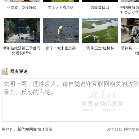
菲律宾：防疫降级
坐上火车看老挝
吉隆坡日出
中国疫苗为
社会活动重
新加坡经济第三季度同
南宁：城中生态美
“海岸卫士”红树林
菲律宾——
比增长6.5%
物
网友评论
用户名：
新华08网友
快速登录
发言须知
同时发