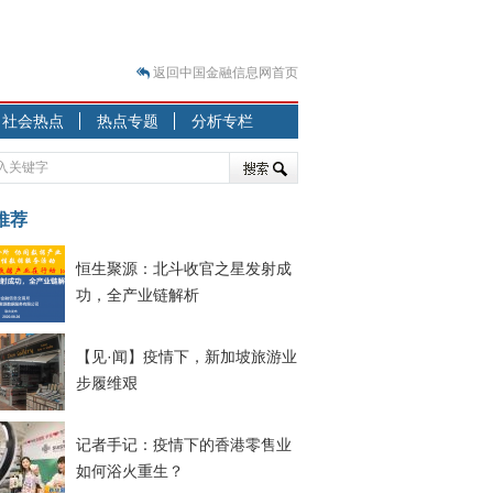
返回中国金融信息网首页
？
社会热点
热点专题
分析专栏
突围之旅
7—2020.07.31）
跷跷板” 结构性失衡藏
推荐
显下行
恒生聚源：北斗收官之星发射成
现最弱
功，全产业链解析
人
解析
【见·闻】疫情下，新加坡旅游业
7—2020.08.21）
步履维艰
记者手记：疫情下的香港零售业
如何浴火重生？