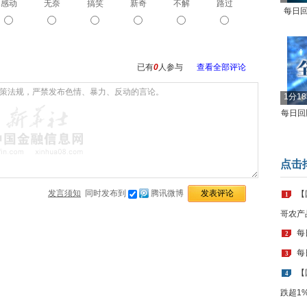
感动
无奈
搞笑
新奇
不解
路过
每日回
已有
0
人参与
查看全部评论
1分1
每日回顾
点击
发言须知
同时发布到
腾讯微博
【
1
哥农产
每
2
每
3
【
4
跌超1