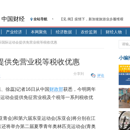
中国财经
全站导航
【见·闻】疫情下，新加坡旅游业步履维艰
记者手记：疫情下的香港零售业如何浴火重生
产业经济
本网聚焦
经济数据
农价监测
财经人物
【见·闻】疫情下一家香港传统零售商的转型
济安金信：中国基金市场数据分析周报（2020. 07.2
会等国际运动会提供免营业税等税收优惠
【新华财经调查】同业存单、结构性存款玩起“
在“隐秘的角落”
小编
提供免营业税等税收优惠
央行公开市场净投放300亿元 短端资金利率明
基本面及股市双轮冲击 债市回调十年期债表
分享到
向
评论
沥青期货连续两日涨逾3% 沪银及两粕涨势喜
恒生聚源：北斗收官之星发射成功，全产业链
洁、徐蕊)记者16日从中国
财政部
获悉，今明两年
济安金信：中国基金市场数据分析周报（2020. 08.1
际运动会提供免征营业税及个税等一系列税收优
(亚青会)和第六届东亚运动会(东亚会)将分别在江
京还将举办第二届夏季青年奥林匹克运动会(青奥