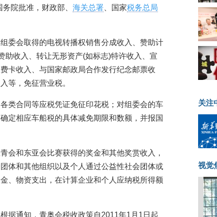
国务院批准，财政部、
海关总署
、国家
税务总局
会组委会取得的电视转播权销售分成收入、赞助计
赞助收入、转让无形资产(如标志)特许收入、宣
收费卡收入、与国家邮政局合作发行纪念邮票收
收入等，免征营业税。
关注
的各类合同等应税凭证免征印花税；对组委会的车
定确定相应车船税的具体减免期限和数额，并报国
亚青会和东亚会比赛获得的奖金和其他奖赏收入，
视觉
会团体和其他组织以及个人通过公益性社会团体或
资金、物资支出，在计算企业和个人应纳税所得额
据通知，青奥会税收政策自2011年1月1日起