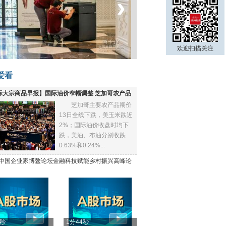
‹
›
菲律宾：防疫降级
欢迎扫描关注
爱看
际大宗商品早报】国际油价窄幅调整 芝加哥农产品
芝加哥主要农产品期价
下跌
13日全线下跌，美玉米跌近
2%；国际油价收盘时均下
跌，美油、布油分别收跌
0.63%和0.24%...
21中国企业家博鳌论坛金融科技赋能乡村振兴高峰论
4秒
1分44秒