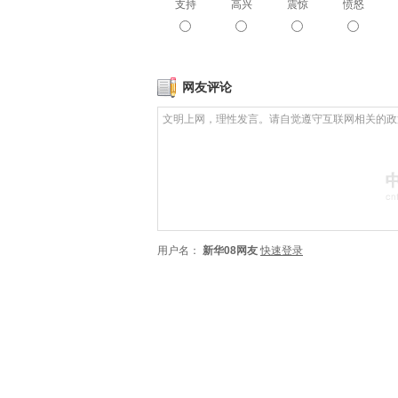
支持
高兴
震惊
愤怒
网友评论
用户名：
新华08网友
快速登录