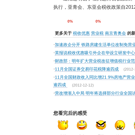
执行，亚青会、东亚会税收政策自2012
0%
0%
更多关于
税收优惠
营业税
南京青奥会
的
·
加速政企分开 铁路房建生活单位改制免营
·
英报说税收优惠吸引外企在华设立研发中心
·
财政部：明年扩大营业税改征增值税行业范
·
11月全国证券交易印花税降逾四成
(2012-
·
11月全国财政收入同比增21.9%房地产
逾四成
(2012-12-12)
·
营改增渐入中局 明年将选择部分行业全国
您看完后的感受