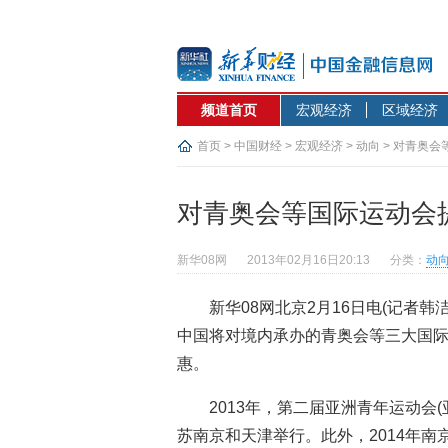
频道首页
宏观经济
区域经济
首页
>
中国财经
>
宏观经济
>
动向
> 对青奥
对青奥会等国际运动会
新华08网
2013年02月16日20:13
分类：
动
新华08网北京2月16日电(记者韩
中国将对境内承办的青奥会等三大国
惠。
2013年，第二届亚洲青年运动会
苏南京和天津举行。此外，2014年南