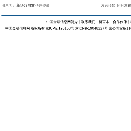
用户名：
新华08网友
快速登录
发言须知
同时发
中国金融信息网简介
┊
联系我们
┊
留言本
┊
合作伙伴
┊
中国金融信息网
版权所有
京ICP证120153号
京ICP备19048227号 京公网安备11