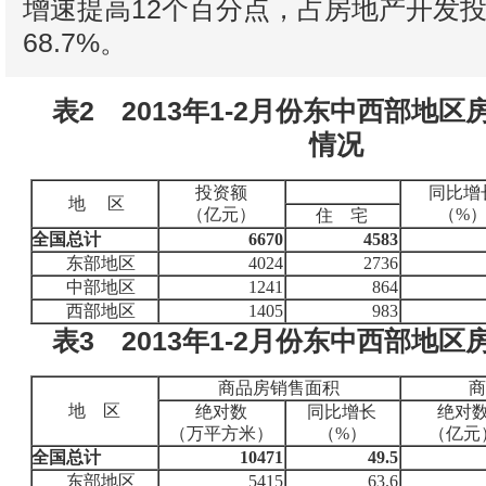
增速提高12个百分点，占房地产开发
68.7%。
表2 2013年1-2月份东中西部地
情况
投资额
同比增
地
区
（亿元）
（
%
住 宅
全国总计
6670
4583
东部地区
4024
2736
中部地区
1241
864
西部地区
1405
983
表3 2013年1-2月份东中西部地
商品房销售面积
商
地 区
绝对数
同比增长
绝对
（万平方米）
（
%
）
（亿元
全国总计
10471
49.5
东部地区
5415
63.6