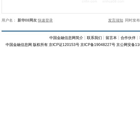
用户名：
新华08网友
快速登录
发言须知
同时发
中国金融信息网简介
┊
联系我们
┊
留言本
┊
合作伙伴
┊
中国金融信息网
版权所有
京ICP证120153号
京ICP备19048227号 京公网安备11