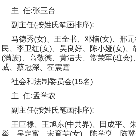
主 任:张玉台
副主任(按姓氏笔画排序):
马德秀(女)、王全书、邓楠(女)、邢元
民、李卫红(女)、吴良好、陈小娅(女)
(满族)、高敬德、黄洁夫、常荣军(驻会
威、蔡冠深、霍震霆
社会和法制委员会(15名)
主 任:孟学农
副主任(按姓氏笔画排序):
王巨禄、王旭东(中共界)、田成平、
举、吴定富、宋育英(女)、陈学亨、陈