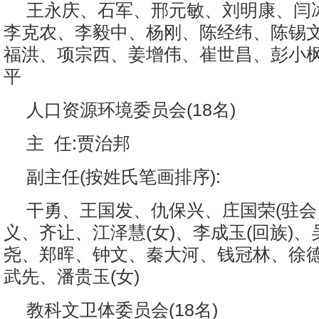
王永庆、石军、邢元敏、刘明康、闫
李克农、李毅中、杨刚、陈经纬、陈锡
福洪、项宗西、姜增伟、崔世昌、彭小
平
人口资源环境委员会(18名)
主 任:贾治邦
副主任(按姓氏笔画排序):
干勇、王国发、仇保兴、庄国荣(驻会
义、齐让、江泽慧(女)、李成玉(回族)
尧、郑晖、钟文、秦大河、钱冠林、徐德
武先、潘贵玉(女)
教科文卫体委员会(18名)