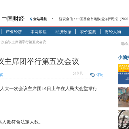
济安金信：中国基金市场数据分析周报（2020. 08.1
中国财经
全站导航
【见·闻】疫情下，新加坡旅游业步履维艰
记者手记：疫情下的香港零售业如何浴火重生
产业经济
本网聚焦
经济数据
农价监测
财经人物
【见·闻】疫情下一家香港传统零售商的转型
一次会议主席团举行第五次会议
济安金信：中国基金市场数据分析周报（2020. 07.2
【新华财经调查】同业存单、结构性存款玩起“
小编
议主席团举行第五次会议
在“隐秘的角落”
央行公开市场净投放300亿元 短端资金利率明
分享到
闻
评论
基本面及股市双轮冲击 债市回调十年期债表
沥青期货连续两日涨逾3% 沪银及两粕涨势喜
国人大一次会议主席团14日上午在人民大会堂举行
恒生聚源：北斗收官之星发射成功，全产业链
济安金信：中国基金市场数据分析周报（2020. 08.1
。
出席人数符合法定人数。