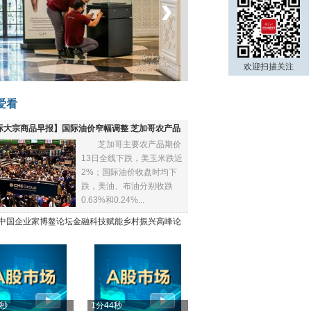
‹
›
菲律宾：防疫降级
欢迎扫描关注
爱看
际大宗商品早报】国际油价窄幅调整 芝加哥农产品
芝加哥主要农产品期价
下跌
13日全线下跌，美玉米跌近
2%；国际油价收盘时均下
跌，美油、布油分别收跌
0.63%和0.24%...
21中国企业家博鳌论坛金融科技赋能乡村振兴高峰论
4秒
1分44秒