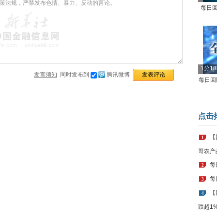
每日回
1分1
发言须知
同时发布到
腾讯微博
每日回顾
点击
【
1
哥农产
每
2
每
3
【
4
跌超1