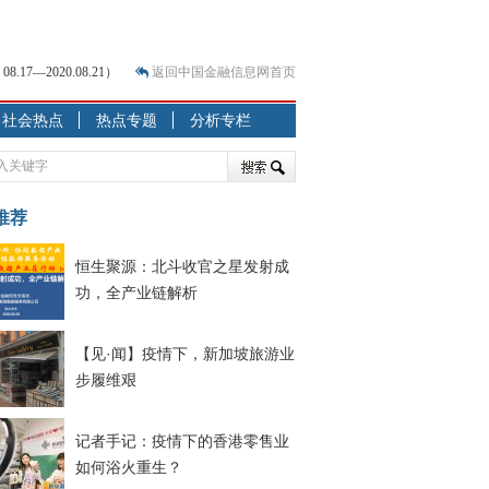
7—2020.08.21）
返回中国金融信息网首页
？
社会热点
热点专题
分析专栏
突围之旅
7—2020.07.31）
跷跷板” 结构性失衡藏
推荐
显下行
恒生聚源：北斗收官之星发射成
现最弱
功，全产业链解析
人
解析
【见·闻】疫情下，新加坡旅游业
7—2020.08.21）
步履维艰
记者手记：疫情下的香港零售业
如何浴火重生？