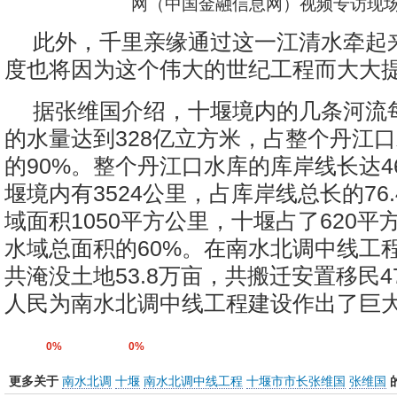
网（中国金融信息网）视频专访现
此外，千里亲缘通过这一江清水牵起
度也将因为这个伟大的世纪工程而大大
据张维国介绍，十堰境内的几条河流
的水量达到328亿立方米，占整个丹江
的90%。整个丹江口水库的库岸线长达46
堰境内有3524公里，占库岸线总长的76
域面积1050平方公里，十堰占了620平
水域总面积的60%。在南水北调中线工
共淹没土地53.8万亩，共搬迁安置移民4
人民为南水北调中线工程建设作出了巨
0%
0%
更多关于
南水北调
十堰
南水北调中线工程
十堰市市长张维国
张维国