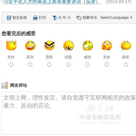
·
习近平在人大闭幕会上发表重要讲话（实录）
(2013-03-17)
留言反馈
打印
大
中
小
我要评论
Select Language
▼
您看完后的感受
支持
高兴
震惊
愤怒
感动
无奈
搞笑
网友评论