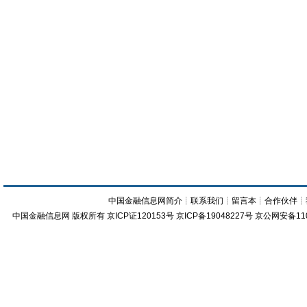
中国金融信息网简介
┊
联系我们
┊
留言本
┊
合作伙伴
┊
中国金融信息网
版权所有
京ICP证120153号
京ICP备19048227号 京公网安备11