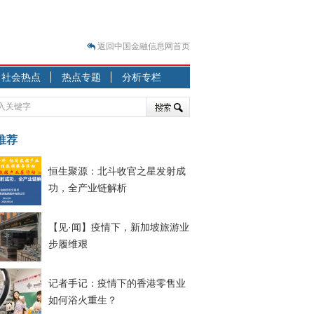
返回中国金融信息网首页
？
社会热点
热点专题
分析专栏
突围之旅
7—2020.07.31）
跷跷板” 结构性失衡藏
推荐
显下行
恒生聚源：北斗收官之星发射成
现最弱
功，全产业链解析
人
解析
【见·闻】疫情下，新加坡旅游业
7—2020.08.21）
步履维艰
记者手记：疫情下的香港零售业
如何浴火重生？