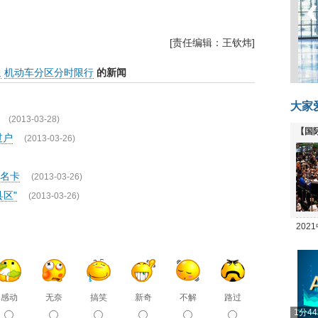
[责任编辑：王钦炜]
通
机动车分区分时限行
的新闻
大家
(2013-03-28)
【国
过户
(2013-03-26)
全线
名卡
(2013-03-26)
区"
(2013-03-26)
20
坛
感动
无奈
搞笑
新奇
不解
路过
1分4