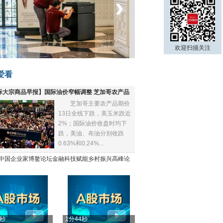
‹
›
菲律宾：防疫降级
欢迎扫描关注
爱看
际大宗商品早报】国际油价窄幅调整 芝加哥农产品
芝加哥主要农产品期价
下跌
13日全线下跌，美玉米跌近
2%；国际油价收盘时均下
跌，美油、布油分别收跌
0.63%和0.24%...
21中国企业家博鳌论坛金融科技赋能乡村振兴高峰论
4秒
1分44秒