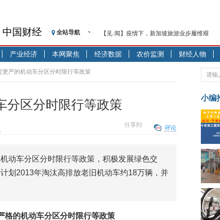
中国财经
全站导航
【见·闻】疫情下，新加坡旅游业步履维艰
记者手记：疫情下的香港零售业如何浴火重生
产业经济
本网聚焦
经济数据
农价监测
财经人物
【见·闻】疫情下一家香港传统零售商的转型
济安金信：中国基金市场数据分析周报（2020. 07.2
研究更严的机动车分区分时限行等政策
【新华财经调查】同业存单、结构性存款玩起“
在“隐秘的角落”
小编
车分区分时限行等政策
央行公开市场净投放300亿元 短端资金利率明
基本面及股市双轮冲击 债市回调十年期债表
分享到
向
评论
沥青期货连续两日涨逾3% 沪银及两粕涨势喜
恒生聚源：北斗收官之星发射成功，全产业链
的机动车分区分时限行等政策，积极发展绿色交
济安金信：中国基金市场数据分析周报（2020. 08.1
划2013年淘汰高排放老旧机动车约18万辆，并
严格的机动车分区分时限行等政策