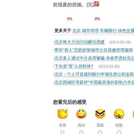
前报废的措施。(完)
0%
0%
更多关于
北京
城市管理
车辆限行
绿色交
·
北京将大力治污治霾治违建
(2013-03-28)
·
窨井“吞人”悲剧折射城市公共设施管理漏洞
·
北京多人通过中介卖房被骗 未收齐房款先
·
下水道“吞”人何时休?
(2013-03-26)
·
北京：个人可直接到银行申领住房公积金联
·
北京西城区等获评"中国最具海外影响力市县
您看完后的感受
支持
高兴
震惊
愤怒