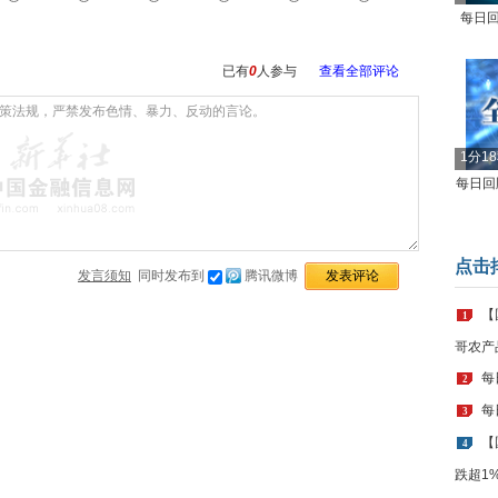
每日回
已有
0
人参与
查看全部评论
1分1
每日回顾
点击
发言须知
同时发布到
腾讯微博
【
1
哥农产
每
2
每
3
【
4
跌超1