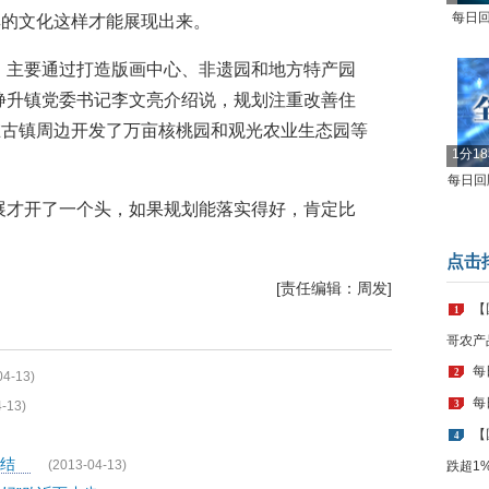
每日回
厚的文化这样才能展现出来。
，主要通过打造版画中心、非遗园和地方特产园
静升镇党委书记李文亮介绍说，规划注重改善住
在古镇周边开发了万亩核桃园和观光农业生态园等
1分1
每日回顾
展才开了一个头，如果规划能落实得好，肯定比
点击
[责任编辑：周发]
【
1
哥农产
每
2
04-13)
每
-13)
3
【
4
情结
(2013-04-13)
跌超1