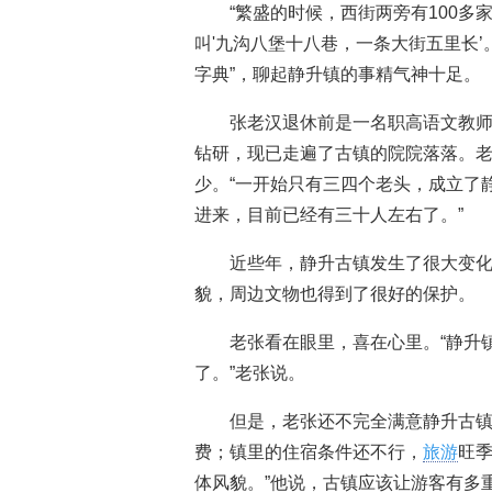
“繁盛的时候，西街两旁有100
叫'九沟八堡十八巷，一条大街五里长’
字典”，聊起静升镇的事精气神十足。
张老汉退休前是一名职高语文教师
钻研，现已走遍了古镇的院院落落。
少。“一开始只有三四个老头，成立了
进来，目前已经有三十人左右了。”
近些年，静升古镇发生了很大变
貌，周边文物也得到了很好的保护。
老张看在眼里，喜在心里。“静升
了。”老张说。
但是，老张还不完全满意静升古镇
费；镇里的住宿条件还不行，
旅游
旺
体风貌。”他说，古镇应该让游客有多