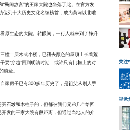
和“民间故宫”的王家大院也坐落于此。在官方发
升镇位列十大历史文化名镇榜首，成为黄河以北唯
去看原生态的大院。转眼间，一行人就来到了静升
是三幢二层木式小楼，已褪去颜色的屋顶上长着荒
关注
子要“穿越”回到明清时期，或许只有门框上的对
纪的痕迹。
自家房子已有300多年历史了，是祖父从别人手
视觉
想买石墩和木柱子的，但都被我们兄弟几个给回
已开发的王家大院有段距离，但通过当地人的介
。