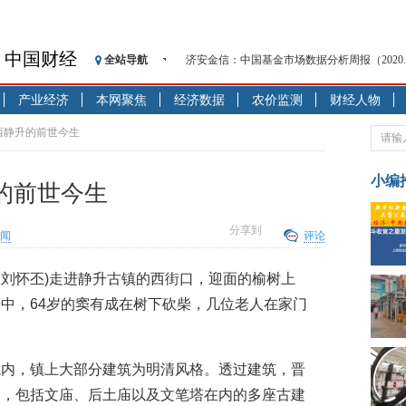
济安金信：中国基金市场数据分析周报（2020. 08.1
中国财经
全站导航
【见·闻】疫情下，新加坡旅游业步履维艰
记者手记：疫情下的香港零售业如何浴火重生
产业经济
本网聚焦
经济数据
农价监测
财经人物
【见·闻】疫情下一家香港传统零售商的转型
济安金信：中国基金市场数据分析周报（2020. 07.2
西静升的前世今生
【新华财经调查】同业存单、结构性存款玩起“
在“隐秘的角落”
小编
的前世今生
央行公开市场净投放300亿元 短端资金利率明
基本面及股市双轮冲击 债市回调十年期债表
分享到
闻
评论
沥青期货连续两日涨逾3% 沪银及两粕涨势喜
恒生聚源：北斗收官之星发射成功，全产业链
 刘怀丕)走进静升古镇的西街口，迎面的榆树上
济安金信：中国基金市场数据分析周报（2020. 08.1
中，64岁的窦有成在树下砍柴，几位老人在家门
境内，镇上大部分建筑为明清风格。透过建筑，晋
多，包括文庙、后土庙以及文笔塔在内的多座古建