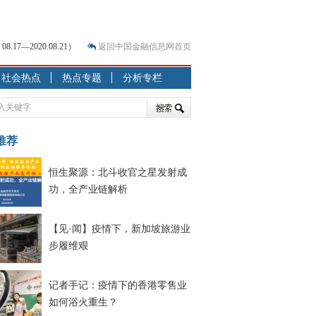
7—2020.08.21）
返回中国金融信息网首页
？
社会热点
热点专题
分析专栏
突围之旅
7—2020.07.31）
跷跷板” 结构性失衡藏
推荐
显下行
恒生聚源：北斗收官之星发射成
现最弱
功，全产业链解析
人
解析
【见·闻】疫情下，新加坡旅游业
7—2020.08.21）
步履维艰
记者手记：疫情下的香港零售业
如何浴火重生？