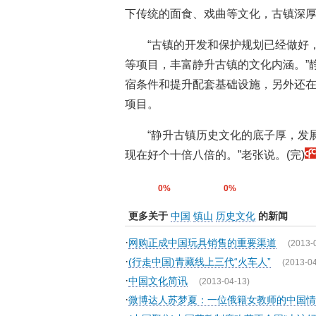
下传统的面食、戏曲等文化，古镇深
“古镇的开发和保护规划已经做好
等项目，丰富静升古镇的文化内涵。”
宿条件和提升配套基础设施，另外还
项目。
“静升古镇历史文化的底子厚，发
现在好个十倍八倍的。”老张说。(完)
0%
0%
更多关于
中国
镇山
历史文化
的新闻
·
网购正成中国玩具销售的重要渠道
(2013-
·
(行走中国)青藏线上三代“火车人”
(2013-04
·
中国文化简讯
(2013-04-13)
·
微博达人苏梦夏：一位俄籍女教师的中国