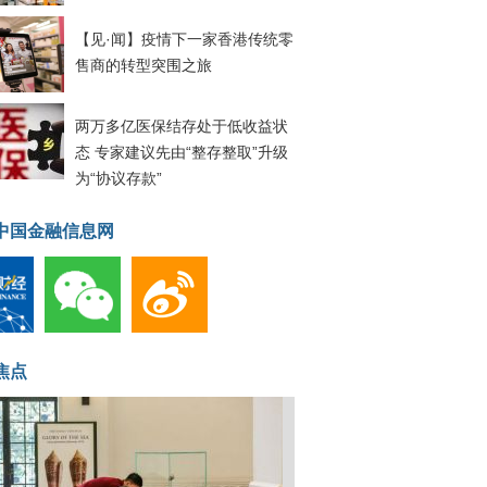
【见·闻】疫情下一家香港传统零
售商的转型突围之旅
两万多亿医保结存处于低收益状
态 专家建议先由“整存整取”升级
为“协议存款”
中国金融信息网
焦点