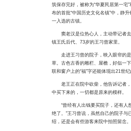
筑保存完好，被称为“华夏民居第一宅”
布的首批“中国历史文化名镇”中，静
一入选的古镇。
窦老汉是位热心人，主动带记者
镇王氏后代、73岁的王习曾家里。
走进王习曾的院子，映入眼帘的
草。古色古香的雕栏、屋檐，好似一下
联和窗户上的“福”字还能体现出21世
老王正在院中砍柴，他告诉记者，
中买下来的，一切都是原来的模样。
“曾经有人出钱要买院子，还有人
绝了。”王习曾说，虽然自己的院子与
绍，还是会有些游客来院中拍照留念