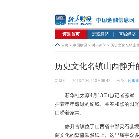
频道首页
宏观经济
区域经济
首页
>
中国财经
>
时事新闻
> 历史文化名镇山
历史文化名镇山西静升
新华社
2013年04月13日09:42
分类：
时事新
新华社太原4月13日电(记者苏斌
挂着串串嫩绿的榆钱。暮春和煦的阳光
口唠着家常。
静升古镇位于山西省中部灵石县
商文化的繁盛跃然纸上。这里庙宇众