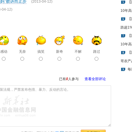
妈妈”败诉而止步
(2013-04-12)
【
5
-04-12)
10年
【
6
跌超1
【
7
10年
感动
无奈
搞笑
新奇
不解
路过
【
8
哥农产
每
9
已有
0
人参与
查看全部评论