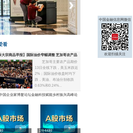
‹
›
中国金融信息网微信
菲律宾：防疫降级
爱看
欢迎扫描关注
际大宗商品早报】国际油价窄幅调整 芝加哥农产品
芝加哥主要农产品期价
下跌
13日全线下跌，美玉米跌近
2%；国际油价收盘时均下
跌，美油、布油分别收跌
0.63%和0.24%...
21中国企业家博鳌论坛金融科技赋能乡村振兴高峰论
4秒
1分44秒