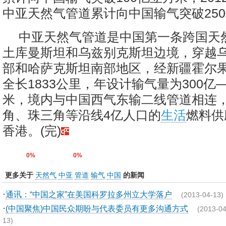
中亚天然气管道累计向中国输气突破25
中亚天然气管道是中国第一条跨国天
土库曼斯坦和乌兹别克斯坦边境，穿越
部和哈萨克斯坦南部地区，经新疆霍尔
全长1833公里，年设计输气量为300亿—
米，境内与中国西气东输二线管道相连
角、珠三角等沿线4亿人口的
生活
燃料供
香港。(完)
0%
0%
更多关于
天然气
中亚
管道
输气
中国
的新闻
·
通讯：“中国之家”在美国科罗拉多州立大学落户
(2013-04-13)
·
(中国聚焦)中国民众期盼与代表委员有更多沟通方式
(2013-04
13)