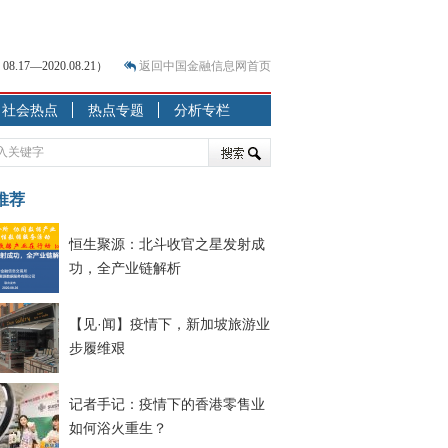
7—2020.08.21）
返回中国金融信息网首页
社会热点
热点专题
分析专栏
？
突围之旅
7—2020.07.31）
跷跷板” 结构性失衡藏
推荐
恒生聚源：北斗收官之星发射成
显下行
功，全产业链解析
现最弱
人
【见·闻】疫情下，新加坡旅游业
解析
步履维艰
记者手记：疫情下的香港零售业
如何浴火重生？