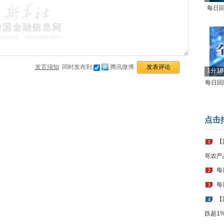
每日回
发言须知
同时发布到
腾讯微博
1分1
每日回顾
点击
【
1
哥农产
每
2
每
3
【
4
跌超1