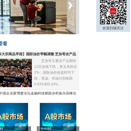
‹
›
菲律宾：防疫降级
欢迎扫描关注
爱看
际大宗商品早报】国际油价窄幅调整 芝加哥农产品
芝加哥主要农产品期价
下跌
13日全线下跌，美玉米跌近
2%；国际油价收盘时均下
跌，美油、布油分别收跌
0.63%和0.24%...
21中国企业家博鳌论坛金融科技赋能乡村振兴高峰论
4秒
1分44秒