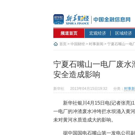
频道首页
宏观经济
区域经济
首页
>
中国财经
>
时事新闻
> 宁夏石嘴山一电
宁夏石嘴山一电厂废水
安全造成影响
新华社
2013年04月15日19:32
分类：
时事新
新华社银川4月15日电(记者张亮
一电厂的冲渣废水冲垮拦水坝涌入黄
未对黄河水质造成大的影响。
据中国国电石嘴山第一发电公司副