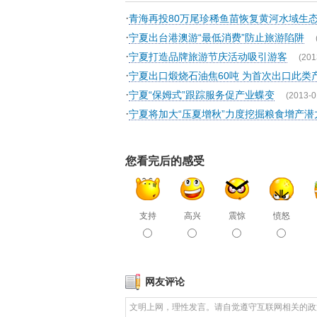
·
青海再投80万尾珍稀鱼苗恢复黄河水域生
·
宁夏出台港澳游“最低消费”防止旅游陷阱
·
宁夏打造品牌旅游节庆活动吸引游客
(201
·
宁夏出口煅烧石油焦60吨 为首次出口此类
·
宁夏“保姆式”跟踪服务促产业蝶变
(2013-0
·
宁夏将加大“压夏增秋”力度挖掘粮食增产潜
您看完后的感受
支持
高兴
震惊
愤怒
网友评论