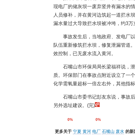
现电厂的储灰坝一废弃竖井有漏水的
人员修补，并在黄河边筑起一道拦水坝
漏水量过大导致拦水坝被冲垮，约3万
事故发生后，当地政府、发电厂以
队伍重新修筑拦水坝，修复泄漏管道
效控制，已无废水流入黄河。
石嘴山市环保局局长梁福祥说，
质。环保部门在事故点附近设立了一
化学需氧量超标一倍左右外，其他指
石嘴山市委书记彭友东说，事故
另外选址建设。(完)
0%
0%
更多关于
宁夏
黄河
电厂
石嘴山
废水
的新