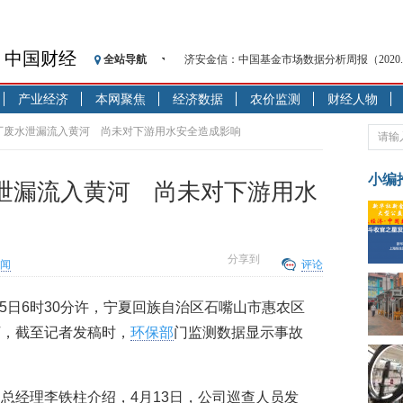
中国财经
全站导航
济安金信：中国基金市场数据分析周报（2020. 08.1
【见·闻】疫情下，新加坡旅游业步履维艰
产业经济
本网聚焦
经济数据
农价监测
财经人物
记者手记：疫情下的香港零售业如何浴火重生
【见·闻】疫情下一家香港传统零售商的转型
厂废水泄漏流入黄河 尚未对下游用水安全造成影响
济安金信：中国基金市场数据分析周报（2020. 07.2
【新华财经调查】同业存单、结构性存款玩起“
小编
泄漏流入黄河 尚未对下游用水
在“隐秘的角落”
央行公开市场净投放300亿元 短端资金利率明
基本面及股市双轮冲击 债市回调十年期债表
分享到
闻
评论
沥青期货连续两日涨逾3% 沪银及两粕涨势喜
恒生聚源：北斗收官之星发射成功，全产业链
)15日6时30分许，宁夏回族自治区石嘴山市惠农区
河，截至记者发稿时，
环保部
门监测数据显示事故
总经理李铁柱介绍，4月13日，公司巡查人员发