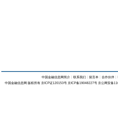
中国金融信息网简介
┊
联系我们
┊
留言本
┊
合作伙伴
┊
中国金融信息网
版权所有
京ICP证120153号
京ICP备19048227号 京公网安备11