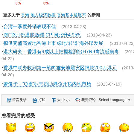
0%
0%
更多关于
香港
地方经济数据
香港基本通胀率
的新闻
·
台湾一季度外销表现不佳
(2013-04-23)
·
澳门3月份通胀放缓 CPI同比升4.95%
(2013-04-23)
·
拟借壳盛高置地香港上市 绿地“转道”海外谋发展
(2013-04-23
·
港大研究：香港有9成以上把握检测出H7N9禽流感病毒
(201
04-22)
·
香港中联办收到第一笔向雅安地震灾区捐款200万港元
(2013
04-20)
·
曾俊华：“Q唛”标志协助港企开拓内地市场
(2013-04-19)
留言反馈
打印
大
中
小
我要评论
Select Language
▼
您看完后的感受