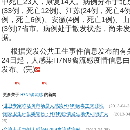
中死亡23人，康复14人。病例分布于北京
(33例，死亡12例)、江苏(24例，死亡4例
例，死亡6例)、安徽(4例，死亡1例)、山
(3例)7省市。病例处于散发状态，尚未
据。
根据突发公共卫生事件信息发布的有
24日起，人感染H7N9禽流感疫情信息
发布。(完)
0%
0%
更多关于
H7N9禽流感
的新闻
·
世卫专家称活禽市场是人感染H7N9病毒主来源地
(2013-04-2
·
国家卫生计生委管员：H7N9疫情发生地仍可能扩大
(2013-04
25)
·
台湾出现首例人感染H7N9禽流感病例
(2013-04-25)