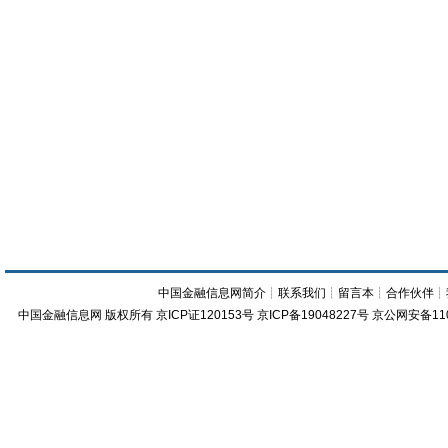
中国金融信息网简介
┊
联系我们
┊
留言本
┊
合作伙伴
┊
中国金融信息网
版权所有
京ICP证120153号
京ICP备19048227号 京公网安备11