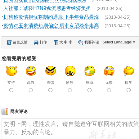
·
人社部：减轻H7N9禽流感患者经济负担
(2013-04-25)
·
机构称疫情担忧将制约通胀 下半年食品看涨
(2013-04-25)
·
疫情对玉米消费短期偏空 后市有望稳步走高
(2013-04-25)
留言反馈
打印
大
中
小
我要评论
Select Language
▼
您看完后的感受
支持
高兴
震惊
愤怒
感动
无奈
搞笑
网友评论