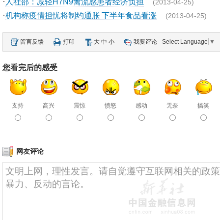
·
人社部：减轻H7N9禽流感患者经济负担
(2013-04-25)
·
机构称疫情担忧将制约通胀 下半年食品看涨
(2013-04-25)
留言反馈
打印
大
中
小
我要评论
Select Language
▼
您看完后的感受
支持
高兴
震惊
愤怒
感动
无奈
搞笑
网友评论