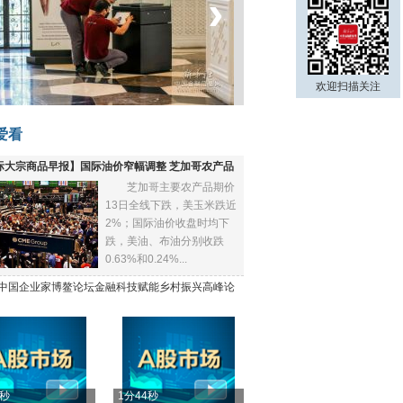
‹
›
菲律宾：防疫降级
欢迎扫描关注
爱看
际大宗商品早报】国际油价窄幅调整 芝加哥农产品
芝加哥主要农产品期价
下跌
13日全线下跌，美玉米跌近
2%；国际油价收盘时均下
跌，美油、布油分别收跌
0.63%和0.24%...
21中国企业家博鳌论坛金融科技赋能乡村振兴高峰论
4秒
1分44秒