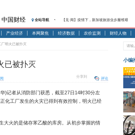
中国财经
全站导航
【见·闻】疫情下，新加坡旅游业步履维艰
记者手记：疫情下的香港零售业如何浴火重生
产业经济
本网聚焦
经济数据
农价监测
财经人物
【见·闻】疫情下一家香港传统零售商的转型
济安金信：中国基金市场数据分析周报（2020. 07.2
工厂明火已被扑灭
【新华财经调查】同业存单、结构性存款玩起“
在“隐秘的角落”
小编
火已被扑灭
央行公开市场净投放300亿元 短端资金利率明
基本面及股市双轮冲击 债市回调十年期债表
分享到
闻
评论
沥青期货连续两日涨逾3% 沪银及两粕涨势喜
恒生聚源：北斗收官之星发射成功，全产业链
华)记者从消防部门获悉，截至27日14时30分左
济安金信：中国基金市场数据分析周报（2020. 08.1
德正化工厂发生的火灾已得到有效控制，明火已经
生大火的是储存苯乙酸的库房。从初步掌握的情
。