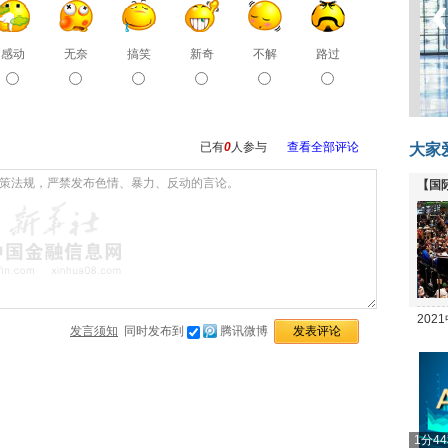
感动
无奈
搞笑
新奇
不解
路过
已有
0
人参与
查看全部评论
大家
【国
全线
20
发言须知
同时发布到
腾讯微博
坛
1分4