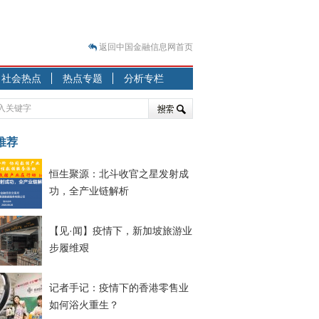
返回中国金融信息网首页
？
社会热点
热点专题
分析专栏
突围之旅
7—2020.07.31）
跷跷板” 结构性失衡藏
推荐
显下行
恒生聚源：北斗收官之星发射成
现最弱
功，全产业链解析
人
解析
【见·闻】疫情下，新加坡旅游业
7—2020.08.21）
步履维艰
记者手记：疫情下的香港零售业
如何浴火重生？