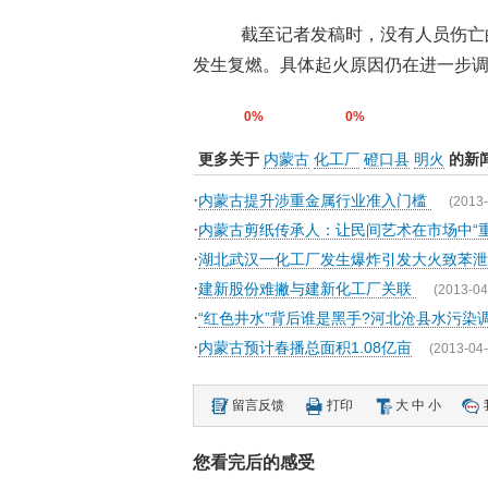
截至记者发稿时，没有人员伤亡
发生复燃。具体起火原因仍在进一步调
0%
0%
更多关于
内蒙古
化工厂
磴口县
明火
的新
·
内蒙古提升涉重金属行业准入门槛
(2013-
·
内蒙古剪纸传承人：让民间艺术在市场中“重
·
湖北武汉一化工厂发生爆炸引发大火致苯泄
·
建新股份难撇与建新化工厂关联
(2013-04
·
“红色井水”背后谁是黑手?河北沧县水污染
·
内蒙古预计春播总面积1.08亿亩
(2013-04-
留言反馈
打印
大
中
小
您看完后的感受