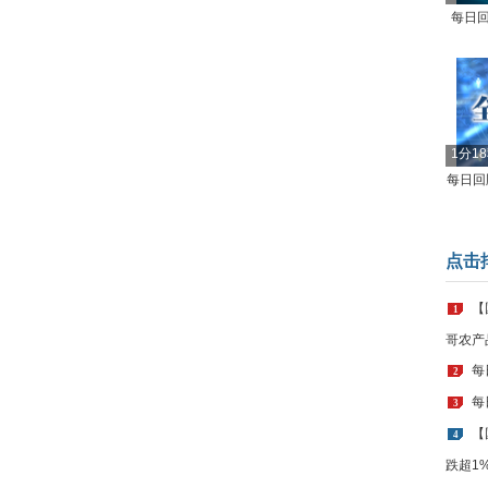
每日回
1分1
每日回顾
点击
【
1
哥农产
每
2
每
3
【
4
跌超1