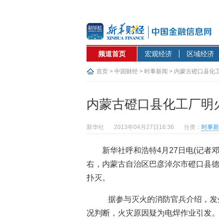
频道首页
宏观经济
区域经济
首页
>
中国财经
>
时事新闻
> 内蒙古磴口县化
内蒙古磴口县化工厂明
新华社
2013年04月27日16:36
分类：
时事新
新华社呼和浩特4月27日电(记者邓
右，内蒙古自治区巴彦淖尔市磴口县
扑灭。
据参与灭火的消防官兵介绍，发
况判断，火灾原因疑为电焊作业引发