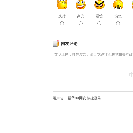
支持
高兴
震惊
愤怒
网友评论
用户名：
新华08网友
快速登录