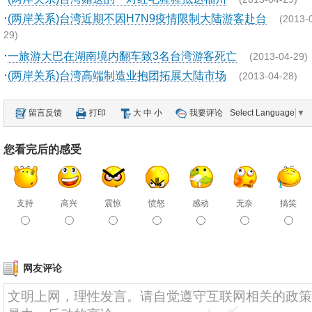
·
(两岸关系)台湾近期不因H7N9疫情限制大陆游客赴台
(2013-
29)
·
一旅游大巴在湖南境内翻车致3名台湾游客死亡
(2013-04-29)
·
(两岸关系)台湾高端制造业抱团拓展大陆市场
(2013-04-28)
留言反馈
打印
大
中
小
我要评论
Select Language
▼
您看完后的感受
支持
高兴
震惊
愤怒
感动
无奈
搞笑
网友评论