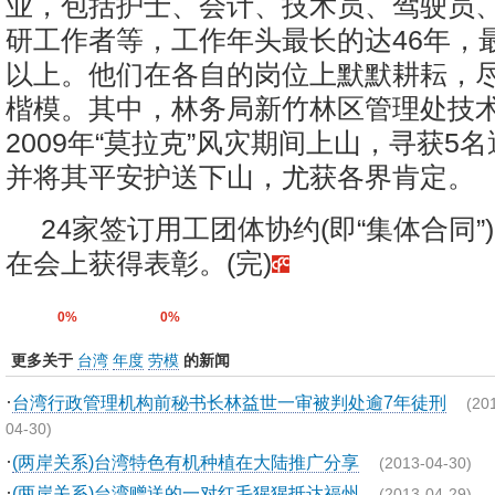
业，包括护士、会计、技术员、驾驶员
研工作者等，工作年头最长的达46年，最
以上。他们在各自的岗位上默默耕耘，
楷模。其中，林务局新竹林区管理处技
2009年“莫拉克”风灾期间上山，寻获5
并将其平安护送下山，尤获各界肯定。
24家签订用工团体协约(即“集体合同”
在会上获得表彰。(完)
0%
0%
更多关于
台湾
年度
劳模
的新闻
·
台湾行政管理机构前秘书长林益世一审被判处逾7年徒刑
(20
04-30)
·
(两岸关系)台湾特色有机种植在大陆推广分享
(2013-04-30)
·
(两岸关系)台湾赠送的一对红毛猩猩抵达福州
(2013-04-29)