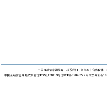
中国金融信息网简介
┊
联系我们
┊
留言本
┊
合作伙伴
┊
中国金融信息网
版权所有
京ICP证120153号
京ICP备19048227号 京公网安备11