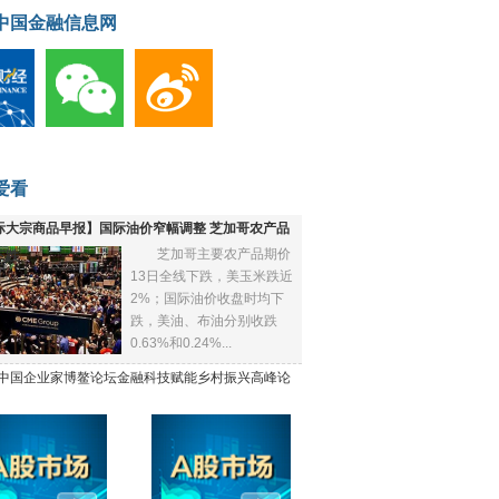
中国金融信息网
爱看
际大宗商品早报】国际油价窄幅调整 芝加哥农产品
芝加哥主要农产品期价
下跌
13日全线下跌，美玉米跌近
2%；国际油价收盘时均下
跌，美油、布油分别收跌
0.63%和0.24%...
21中国企业家博鳌论坛金融科技赋能乡村振兴高峰论