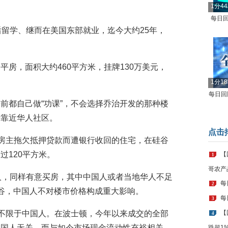
1分4
每日回
后留学、继而在美国东部就业，迄今大约25年，
房，面积大约460平方米，挂牌130万美元，
1分1
每日回顾
前都自己做“功课”，不会选择乔治开发的那种楼
者靠近华人社区。
点击
为房主拖欠抵押贷款而遭银行收回的住宅，在硅谷
过120平方米。
【
1
哥农产
人，同样有意买房，其中中国人或者当地华人不足
每
2
谷，中国人不对楼市价格构成重大影响。
每
3
且不限于中国人。在波士顿，今年以来成交的全部
【
4
中国人无关，而与如今市场现金流动性充裕相关。
跌超1