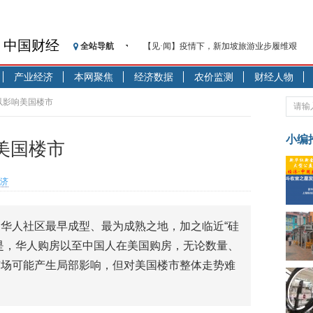
中国财经
全站导航
【见·闻】疫情下，新加坡旅游业步履维艰
记者手记：疫情下的香港零售业如何浴火重生
产业经济
本网聚焦
经济数据
农价监测
财经人物
【见·闻】疫情下一家香港传统零售商的转型
济安金信：中国基金市场数据分析周报（2020. 07.2
以影响美国楼市
【新华财经调查】同业存单、结构性存款玩起“
在“隐秘的角落”
小编
美国楼市
央行公开市场净投放300亿元 短端资金利率明
基本面及股市双轮冲击 债市回调十年期债表
济
沥青期货连续两日涨逾3% 沪银及两粕涨势喜
恒生聚源：北斗收官之星发射成功，全产业链
华人社区最早成型、最为成熟之地，加之临近“硅
济安金信：中国基金市场数据分析周报（2020. 08.1
是，华人购房以至中国人在美国购房，无论数量、
市场可能产生局部影响，但对美国楼市整体走势难