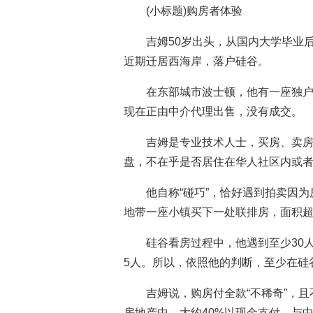
(小标题)购房者体验
吉姆50岁出头，从国内大学毕业
近期迁居西海岸，落户硅谷。
在东部城市波士顿，他有一座独户平
现在正由中介代理出售，没有成交。
吉姆是专业技术人士，买房、卖房
盘，不在乎是否居住在华人社区内或
他自称“碰巧”，恰好遇到拍卖因
地带一座小镇买下一处联排房，面积超
硅谷看房过程中，他遇到至少30
5人。所以，依照他的判断，至少在硅
吉姆说，购房付全款“不稀奇”，
房地产中，大约40%以现金支付，与