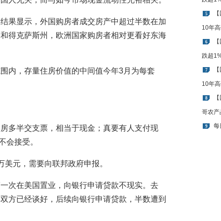
【
5
的结果显示，外国购房者成交房产中超过半数在加
10年
州和得克萨斯州，欧洲国家购房者相对更看好东海
【
6
跌超1
【
围内，存量住房价值的中间值今年3月为每套
7
10年
【
8
哥农产
每
购房多半交支票，相当于现金；真要有人支付现
9
也不会接受。
万美元，需要向联邦政府申报。
第一次在美国置业，向银行申请贷款不现实。去
卖双方已经谈好，后续向银行申请贷款，半数遭到