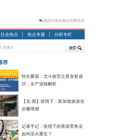
返回中国金融信息网首页
？
社会热点
热点专题
分析专栏
突围之旅
7—2020.07.31）
跷跷板” 结构性失衡藏
推荐
显下行
恒生聚源：北斗收官之星发射成
现最弱
功，全产业链解析
人
解析
【见·闻】疫情下，新加坡旅游业
7—2020.08.21）
步履维艰
记者手记：疫情下的香港零售业
如何浴火重生？