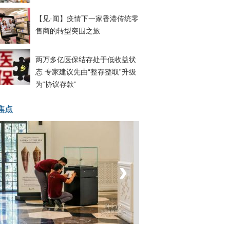
【见·闻】疫情下一家香港传统零
售商的转型突围之旅
两万多亿医保结存处于低收益状
态 专家建议先由“整存整取”升级
为“协议存款”
焦点
‹
›
坐上火车看老挝