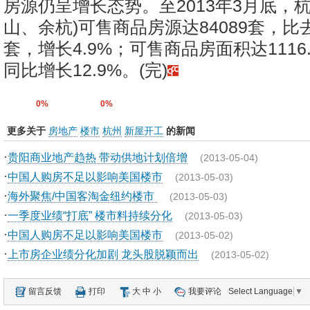
房源仍呈增长态势。至2013年3月底，
山、余杭)可售商品房源达84089套，比去
套，增长4.9%；可售商品房面积达1116
同比增长12.9%。(完)
0%
0%
更多关于
房地产
楼市
杭州
新屋开工
的新闻
·
贵阳商业地产趋热 带动供地计划倍增
(2013-05-04)
·
中国人购房不足以影响美国楼市
(2013-05-03)
·
海外聚焦/中国客淘金纽约楼市
(2013-05-03)
·
一季度业绩“打底” 楼市料持续分化
(2013-05-03)
·
中国人购房不足以影响美国楼市
(2013-05-02)
·
上市房企业绩分化加剧 龙头股脱颖而出
(2013-05-02)
留言反馈
打印
大
中
小
我要评论
Select Language
▼