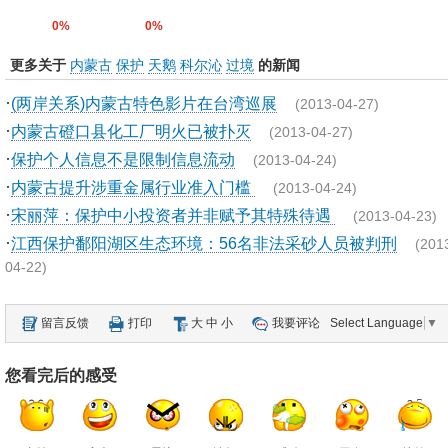
0%
0%
更多关于
内蒙古
保护
天鹅
科尔沁
过境
的新闻
·
(两岸关系)内蒙古特色影片在台湾巡展
(2013-04-27)
·
内蒙古磴口县化工厂明火已被扑灭
(2013-04-27)
·
保护个人信息不是限制信息流动
(2013-04-24)
·
内蒙古提升涉重金属行业准入门槛
(2013-04-24)
·
宋丽萍：保护中小投资者并非赋予其特殊待遇
(2013-04-23)
·
江西保护鄱阳湖区生态环境：56名非法采砂人员被判刑
(201
04-22)
留言反馈
打印
大
中
小
我要评论
Select Language
▼
您看完后的感受