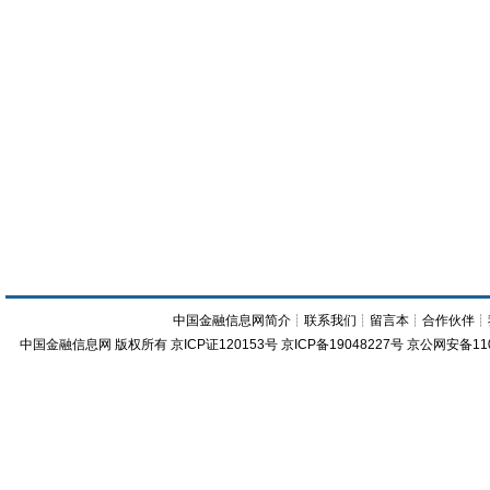
中国金融信息网简介
┊
联系我们
┊
留言本
┊
合作伙伴
┊
中国金融信息网
版权所有
京ICP证120153号
京ICP备19048227号 京公网安备11