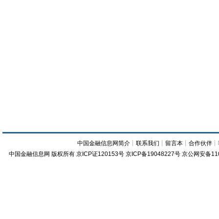
中国金融信息网简介
┊
联系我们
┊
留言本
┊
合作伙伴
┊
中国金融信息网
版权所有
京ICP证120153号
京ICP备19048227号 京公网安备11