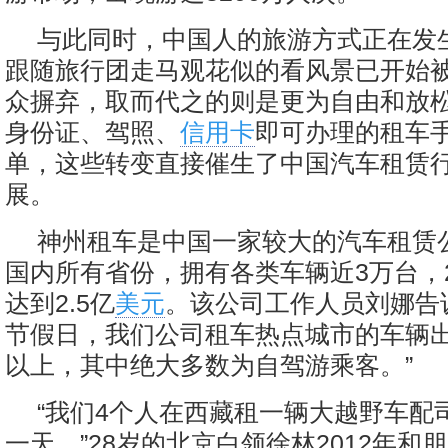
与此同时，中国人的旅游方式正在发
跟随旅行团走马观花似的看风景已开始
众摒弃，取而代之的则是更为自由和放
身份证、驾照、
信用卡
即可办理的租车
单，这些转变直接催生了中国汽车租赁
展。
神州租车是中国一家较大的汽车租赁
国内所有省份，拥有各类车辆近3万台，2
达到2.5亿
美元
。该公司工作人员刘娜告
节假日，我们公司租车热点城市的车辆出
以上，其中绝大多数为自驾游乘客。”
“我们4个人在西藏租一辆大越野车配司
一天。”28岁的北京白领徐林2012年和