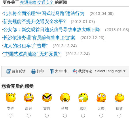
更多关于
交通事故
交通安全
的新闻
·
北京将全面治理“中国式过马路”违法行为
(2013-04-09)
·
新交规能否提升交通安全水平?
(2013-01-07)
·
公安部：新交规首日违反信号导致事故大幅下降
(2013-01-03
·
长沙依法办理“官员醉驾肇事顶包”案
(2012-12-26)
·
坑人的出租车“广告屏”
(2012-12-24)
·
“中国式过高速路” 无知无畏?
(2012-12-24)
留言反馈
打印
大
中
小
我要评论
Select Language
▼
您看完后的感受
支持
高兴
震惊
愤怒
感动
无奈
搞笑