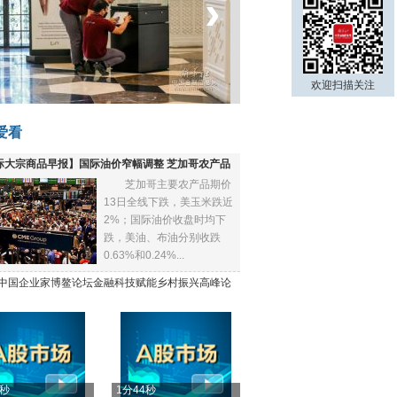
‹
›
菲律宾：防疫降级
欢迎扫描关注
爱看
际大宗商品早报】国际油价窄幅调整 芝加哥农产品
芝加哥主要农产品期价
下跌
13日全线下跌，美玉米跌近
2%；国际油价收盘时均下
跌，美油、布油分别收跌
0.63%和0.24%...
21中国企业家博鳌论坛金融科技赋能乡村振兴高峰论
4秒
1分44秒