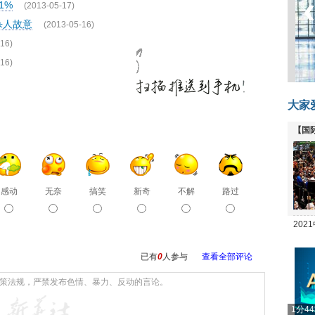
1%
(2013-05-17)
杀人故意
(2013-05-16)
16)
16)
大家
【国
全线
感动
无奈
搞笑
新奇
不解
路过
20
坛
已有
0
人参与
查看全部评论
1分4