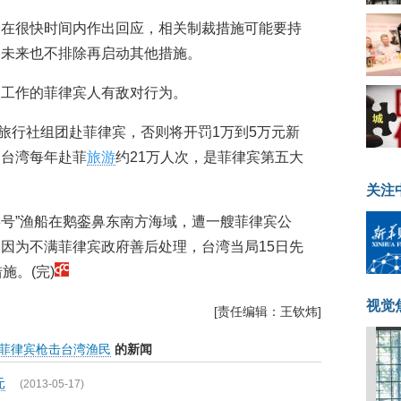
会在很快时间内作出回应，相关制裁措施可能要持
，未来也不排除再启动其他措施。
台工作的菲律宾人有敌对行为。
台旅行社组团赴菲律宾，否则将开罚1万到5万元新
。台湾每年赴菲
旅游
约21万人次，是菲律宾第五大
关注
8号”渔船在鹅銮鼻东南方海域，遭一艘菲律宾公
因为不满菲律宾政府善后处理，台湾当局15日先
施。(完)
视觉
[责任编辑：王钦炜]
菲律宾枪击台湾渔民
的新闻
元
(2013-05-17)