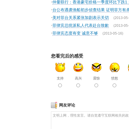
·
仲量联行：香港豪宅价格一季度环比下跌1.
·
台公布遇袭渔船初步侦查结果 证明菲方有
·
美对菲台关系紧张加剧表示关切
(2013-05-
·
菲律宾总统派私人代表赴台致歉
(2013-05-
·
菲律宾态度有变 诚意不够
(2013-05-16)
您看完后的感受
支持
高兴
震惊
愤怒
网友评论