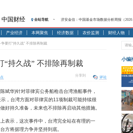
中国财经
全站导航
济安金信：中国基金市场数据分析周报（2020. 08.1
【见·闻】疫情下，新加坡旅游业步履维艰
产业经济
本网聚焦
经济数据
农价监测
财经人物
记者手记：疫情下的香港零售业如何浴火重生
【见·闻】疫情下一家香港传统零售商的转型
斗争要打“持久战” 不排除再制裁
济安金信：中国基金市场数据分析周报（2020. 07.2
【新华财经调查】同业存单、结构性存款玩起“
小编
“持久战” 不排除再制裁
在“隐秘的角落”
央行公开市场净投放300亿元 短端资金利率明
分享到
点
评论
基本面及股市双轮冲击 债市回调十年期债表
沥青期货连续两日涨逾3% 沪银及两粕涨势喜
 陈斌华)针对菲律宾公务船枪击台湾渔船事件，
恒生聚源：北斗收官之星发射成功，全产业链
表示，台湾方面对菲律宾的11项制裁可能持续很
并做好持久准备，未来也不排除再启动其他措施。
议上表示，这次事件中，台湾完全站在有理的一
，台方将据理力争并坚持到底。