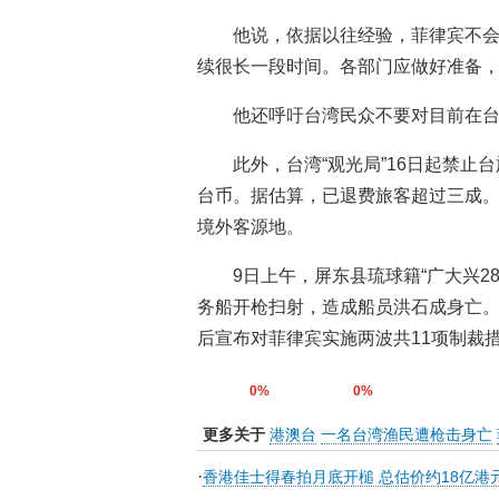
他说，依据以往经验，菲律宾不
续很长一段时间。各部门应做好准备
他还呼吁台湾民众不要对目前在
此外，台湾“观光局”16日起禁止
台币。据估算，已退费旅客超过三成
境外客源地。
9日上午，屏东县琉球籍“广大兴2
务船开枪扫射，造成船员洪石成身亡。
后宣布对菲律宾实施两波共11项制裁措
0%
0%
更多关于
港澳台
一名台湾渔民遭枪击身亡
·
香港佳士得春拍月底开槌 总估价约18亿港