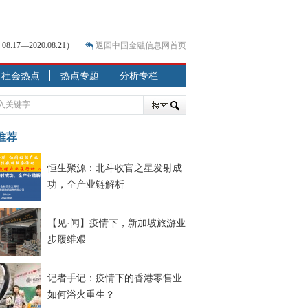
7—2020.08.21）
返回中国金融信息网首页
社会热点
热点专题
分析专栏
？
突围之旅
7—2020.07.31）
跷跷板” 结构性失衡藏
推荐
恒生聚源：北斗收官之星发射成
显下行
功，全产业链解析
现最弱
人
【见·闻】疫情下，新加坡旅游业
解析
步履维艰
记者手记：疫情下的香港零售业
如何浴火重生？