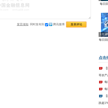
每日回
发言须知
同时发布到
腾讯微博
1分1
每日回顾
点击
【
1
哥农产
每
2
每
3
【
4
跌超1