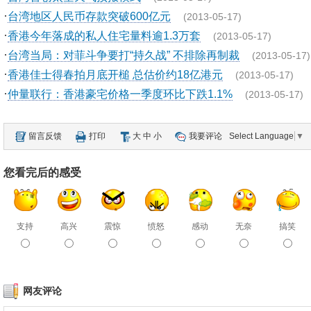
·
台湾地区人民币存款突破600亿元
(2013-05-17)
·
香港今年落成的私人住宅量料逾1.3万套
(2013-05-17)
·
台湾当局：对菲斗争要打“持久战” 不排除再制裁
(2013-05-17)
·
香港佳士得春拍月底开槌 总估价约18亿港元
(2013-05-17)
·
仲量联行：香港豪宅价格一季度环比下跌1.1%
(2013-05-17)
留言反馈
打印
大
中
小
我要评论
Select Language
▼
您看完后的感受
支持
高兴
震惊
愤怒
感动
无奈
搞笑
网友评论