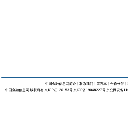
中国金融信息网简介
┊
联系我们
┊
留言本
┊
合作伙伴
┊
中国金融信息网
版权所有
京ICP证120153号
京ICP备19048227号 京公网安备11