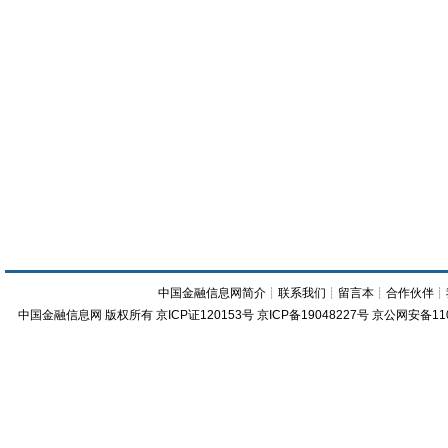
中国金融信息网简介
┊
联系我们
┊
留言本
┊
合作伙伴
┊
中国金融信息网
版权所有
京ICP证120153号
京ICP备19048227号 京公网安备11