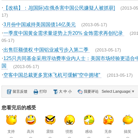
·
【改稿】：J[(国际)在俄杀害中国公民嫌疑人被抓获]
(2013-05
17)
·
3月份中国减持美国国债14亿美元
(2013-05-17)
·
一季度中国黄金需求量逆势上升20% 金饰需求再创纪录
(20
05-17)
·
出售巨额债权 中国铝业减亏步入第二季
(2013-05-17)
·
125只共同基金采用浮动费率业内人士：美国市场经验更适合
国
(2013-05-17)
·
空客中国总裁更多宽体飞机可缓解“空中拥堵”
(2013-05-17)
留言反馈
打印
大
中
小
我要评论
Select Language
▼
您看完后的感受
支持
高兴
震惊
愤怒
感动
无奈
搞笑