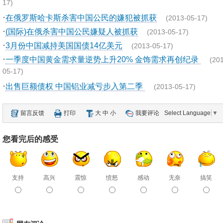
17)
·
在俄罗斯哈卡斯杀害中国公民的嫌犯被抓获
(2013-05-17)
·
(国际)在俄杀害中国公民嫌疑人被抓获
(2013-05-17)
·
3月份中国减持美国国债14亿美元
(2013-05-17)
·
一季度中国黄金需求量逆势上升20% 金饰需求再创纪录
(20
05-17)
·
出售巨额债权 中国铝业减亏步入第二季
(2013-05-17)
留言反馈
打印
大
中
小
我要评论
Select Language
▼
您看完后的感受
支持
高兴
震惊
愤怒
感动
无奈
搞笑