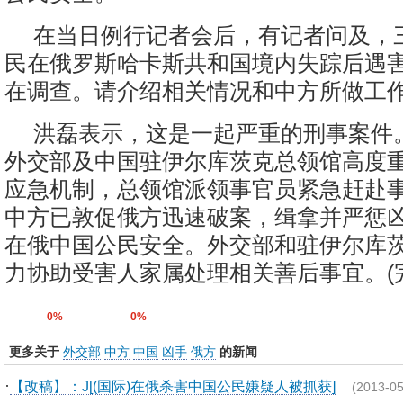
在当日例行记者会后，有记者问及，
民在俄罗斯哈卡斯共和国境内失踪后遇
在调查。请介绍相关情况和中方所做工
洪磊表示，这是一起严重的刑事案件
外交部及中国驻伊尔库茨克总领馆高度
应急机制，总领馆派领事官员紧急赶赴
中方已敦促俄方迅速破案，缉拿并严惩
在俄中国公民安全。外交部和驻伊尔库
力协助受害人家属处理相关善后事宜。(完
0%
0%
更多关于
外交部
中方
中国
凶手
俄方
的新闻
·
【改稿】：J[(国际)在俄杀害中国公民嫌疑人被抓获]
(2013-05