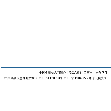
中国金融信息网简介
┊
联系我们
┊
留言本
┊
合作伙伴
┊
中国金融信息网
版权所有
京ICP证120153号
京ICP备19048227号 京公网安备11