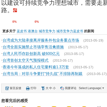
以建设可持续竞争力理想城市，需要走
路。
0%
0%
更多关于
蓝皮书
港澳台
城市竞争力
城市竞争力蓝皮书
的新闻
·
台湾成为大陆承接离岸服务外包业务重点市场
(2013-05-19)
·
台湾全面实施禁止市场宰售活禽措施
(2013-05-17)
·
台湾人民币存款创新高 破600亿元
(2013-05-17)
·
台湾首创太空天气预报模式
(2013-05-17)
·
香港今年落成的私人住宅量料逾1.3万套
(2013-05-17)
·
台湾当局：对菲斗争要打“持久战” 不排除再制裁
(2013-05-17)
留言反馈
打印
大
中
小
我要评论
Select Language
▼
您看完后的感受