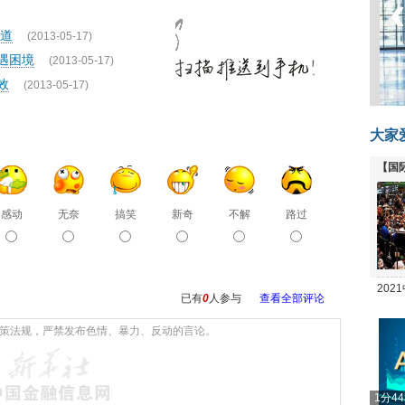
道
(2013-05-17)
遇困境
(2013-05-17)
效
(2013-05-17)
大家
【国
全线
感动
无奈
搞笑
新奇
不解
路过
20
已有
0
人参与
查看全部评论
坛
1分4