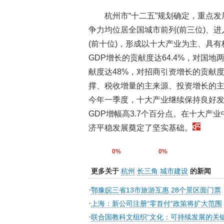
杭州市“十二五”规划确定，重点发
争力均位居全国城市前列(前三位)、进
(前十位)，形成以十大产业为主、具
GDP增长的贡献度达64.4%，对国
献度达48%，对招商引资增长的贡献
撑、税收增量的主来源、投资增长的
今年一季度，十大产业继续保持良好发展
GDP增幅高3.7个百分点。在十大产
济平稳发展奠定了坚实基础。
0%
0%
更多关于
杭州
长三角
城市建设
的新闻
·
鄂豫皖三省13市旅游互惠 28个景区面门票
·
上海：新公司注册“零首付”政策将扩大范围
·
联合国教科文组织“文化：可持续发展的关