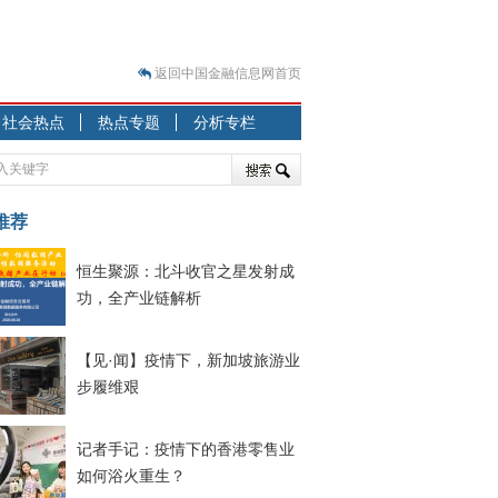
返回中国金融信息网首页
？
社会热点
热点专题
分析专栏
突围之旅
7—2020.07.31）
跷跷板” 结构性失衡藏
推荐
显下行
恒生聚源：北斗收官之星发射成
现最弱
功，全产业链解析
人
解析
【见·闻】疫情下，新加坡旅游业
7—2020.08.21）
步履维艰
记者手记：疫情下的香港零售业
如何浴火重生？