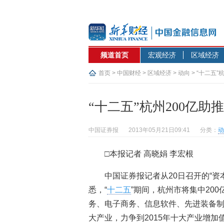
频道首页
宏观经济
区域经济
首页
>
中国财经
>
区域经济
>
动向
> “十二五
“十二五”杭州200亿助
中国证券报
2013年05月21日09:41
分类：
动
□本报记者 高晓娟 李宏根
中国证券报记者从20日召开的“
悉，“
十二五
”期间，杭州市将集中20
务、电子商务、信息软件、先进装备
大产业，力争到2015年十大产业增加