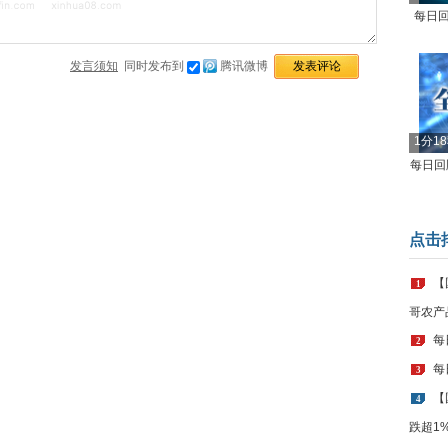
每日回
发言须知
同时发布到
腾讯微博
1分1
每日回顾
点击
【
1
哥农产
每
2
每
3
【
4
跌超1