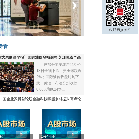
‹
›
菲律宾：防疫降级
欢迎扫描关注
爱看
际大宗商品早报】国际油价窄幅调整 芝加哥农产品
芝加哥主要农产品期价
下跌
13日全线下跌，美玉米跌近
2%；国际油价收盘时均下
跌，美油、布油分别收跌
0.63%和0.24%...
21中国企业家博鳌论坛金融科技赋能乡村振兴高峰论
4秒
1分44秒