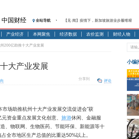
中国财经
全站导航
【见·闻】疫情下，新加坡旅游业步履维艰
记者手记：疫情下的香港零售业如何浴火重生
产业经济
本网聚焦
经济数据
农价监测
财经人物
【见·闻】疫情下一家香港传统零售商的转型
济安金信：中国基金市场数据分析周报（2020. 07.2
”杭州200亿助推十大产业发展
【新华财经调查】同业存单、结构性存款玩起“
在“隐秘的角落”
小编
推十大产业发展
央行公开市场净投放300亿元 短端资金利率明
基本面及股市双轮冲击 债市回调十年期债表
分享到
向
评论
沥青期货连续两日涨逾3% 沪银及两粕涨势喜
恒生聚源：北斗收官之星发射成功，全产业链
济安金信：中国基金市场数据分析周报（2020. 08.1
资本市场助推杭州十大产业发展交流促进会”获
0亿元资金重点发展文化创意、
旅游
休闲、金融服
制造、物联网、生物医药、节能环保、新能源等十
值占全市地区生产总值的比重达50%以上。