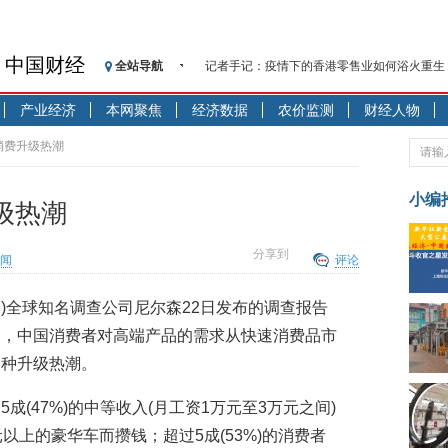
中国财经
全站导航
记者手记：疫情下的香港零售业如何浴火重生
【见·闻】疫情下一家香港传统零售商的转型
产业经济
本网聚焦
经济数据
农价监测
财经人物
济安金信：中国基金市场数据分析周报（2020. 07.2
【新华财经调查】同业存单、结构性存款玩起“
消费升级热潮
在“隐秘的角落”
央行公开市场净投放300亿元 短端资金利率明
小编
级热潮
基本面及股市双轮冲击 债市回调十年期债表
沥青期货连续两日涨逾3% 沪银及两粕涨势喜
分享到
闻
评论
恒生聚源：北斗收官之星发射成功，全产业链
济安金信：中国基金市场数据分析周报（2020. 08.1
峰)全球知名调查公司尼尔森22日发布的调查报告
【见·闻】疫情下，新加坡旅游业步履维艰
长，中国消费者对高端产品的需求从快速消费品市
一种升级热潮。
(47%)的中等收入(月工资1万元至3万元之间)
以上的豪华车而攒钱；超过5成(53%)的消费者