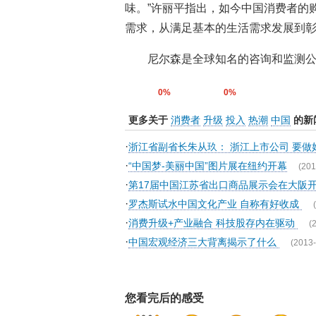
味。”许丽平指出，如今中国消费者的
需求，从满足基本的生活需求发展到
尼尔森是全球知名的咨询和监测公
0%
0%
更多关于
消费者
升级
投入
热潮
中国
的新
·
浙江省副省长朱从玖： 浙江上市公司 要
·
“中国梦-美丽中国”图片展在纽约开幕
(201
·
第17届中国江苏省出口商品展示会在大阪
·
罗杰斯试水中国文化产业 自称有好收成
·
消费升级+产业融合 科技股存内在驱动
(
·
中国宏观经济三大背离揭示了什么
(2013-
您看完后的感受