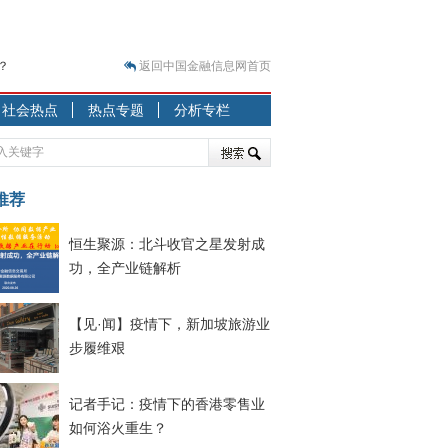
？
返回中国金融信息网首页
突围之旅
社会热点
热点专题
分析专栏
7—2020.07.31）
跷跷板” 结构性失衡藏
显下行
推荐
现最弱
恒生聚源：北斗收官之星发射成
人
功，全产业链解析
解析
7—2020.08.21）
【见·闻】疫情下，新加坡旅游业
步履维艰
记者手记：疫情下的香港零售业
如何浴火重生？