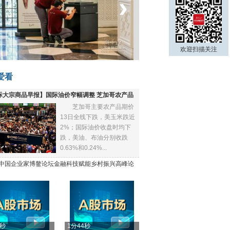
‹
›
菲律宾：防疫降级
欢迎扫描关注
爱看
际大宗商品早报】国际油价窄幅调整 芝加哥农产品
芝加哥主要农产品期价
下跌
13日全线下跌，美玉米跌近
2%；国际油价收盘时均下
跌，美油、布油分别收跌
0.63%和0.24%...
21中国企业家博鳌论坛金融科技赋能乡村振兴高峰论
4秒
1分44秒