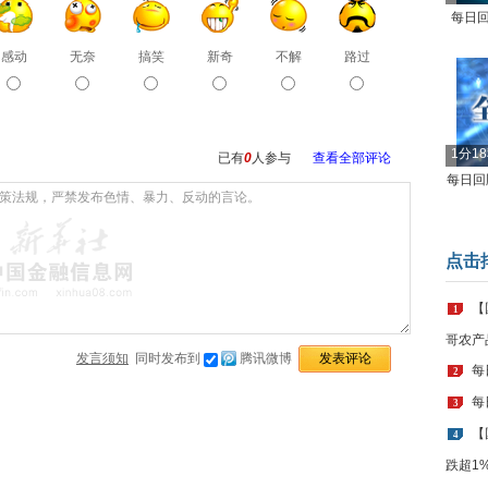
每日回
感动
无奈
搞笑
新奇
不解
路过
1分1
已有
0
人参与
查看全部评论
每日回顾
点击
【
1
哥农产
发言须知
同时发布到
腾讯微博
每
2
每
3
【
4
跌超1