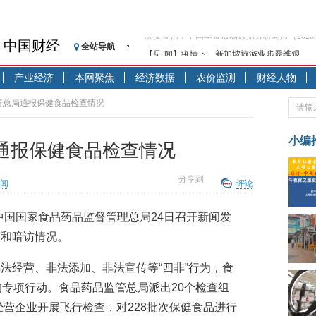
中国财经
全站导航
【见·闻】疫情下，新加坡旅游业步履维艰
记者手记：疫情下的香港零售业如何浴火重生
产业经济
本网聚焦
经济数据
农价监测
财经人物
【见·闻】疫情下一家香港传统零售商的转型
济安金信：中国基金市场数据分析周报（2020. 07.2
管总局通报保健食品检查情况
【新华财经调查】同业存单、结构性存款玩起“
在“隐秘的角落”
小编
通报保健食品检查情况
央行公开市场净投放300亿元 短端资金利率明
基本面及股市双轮冲击 债市回调十年期债表
分享到
闻
评论
沥青期货连续两日涨逾3% 沪银及两粕涨势喜
恒生聚源：北斗收官之星发射成功，全产业链
)中国国家食品药品监督管理总局24日召开新闻发
济安金信：中国基金市场数据分析周报（2020. 08.1
查和暗访情况。
法经营、非法添加、非法宣传等“四非”行为，食
的专项行动。食品药品监管总局派出20个检查组
经营企业开展飞行检查，对228批次保健食品进行