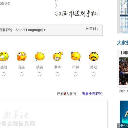
05-24)
分享到：
我要评论
Select Language
▼
大家
【国
全线
感动
无奈
搞笑
新奇
不解
路过
20
已有
0
人参与
查看全部评论
坛
1分4