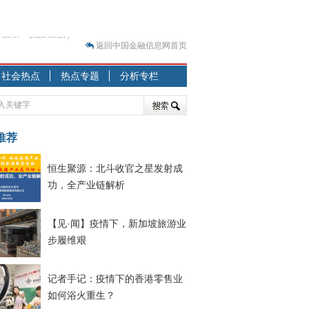
返回中国金融信息网首页
？
社会热点
热点专题
分析专栏
突围之旅
7—2020.07.31）
跷跷板” 结构性失衡藏
推荐
显下行
恒生聚源：北斗收官之星发射成
现最弱
功，全产业链解析
人
解析
【见·闻】疫情下，新加坡旅游业
7—2020.08.21）
步履维艰
记者手记：疫情下的香港零售业
如何浴火重生？