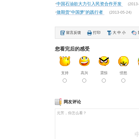
·
中国石油欲大力引入民资合作开发
(2013-
·
做期货“中国梦”的践行者
(2013-05-24)
留言反馈
打印
大
中
小
您看完后的感受
支持
高兴
震惊
愤怒
网友评论