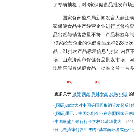
了专项抽检，对3家保健食品批发市场
国家食药监总局新闻发言人颜江瑛
家保健食品生产经营企业进行监督检
品出货与销售数量不符、产品标签印制
79家经营企业的保健食品采样228批
品，21批次产品标示信息与批准内容
场、山东济南市保健食品批发市场、
现销售假冒保健食品、批准文号一号多
0%
0%
更多关于
监管
药品
保健食品
总局
中国
的
·
(国际)加拿大对中国等国圆形铜管发起反倾
·
(国际)通讯：中国水电企业在东盟国家开创
·
中国最盛产银行行长学校非清华北大
(201
·
日元走势缘何发生逆转?基本面环境或已生