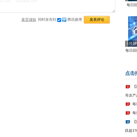
每日回
发言须知
同时发布到
腾讯微博
1分1
每日回顾
点击
【
1
哥农产
每
2
每
3
【
4
跌超1