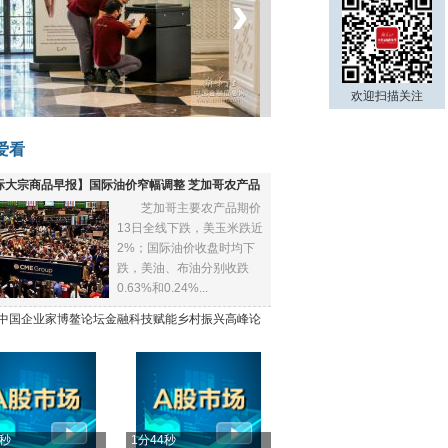
‹
›
菲律宾：防疫降级
欢迎扫描关注
爱看
际大宗商品早报】国际油价窄幅调整 芝加哥农产品
芝加哥主要农产品期价
下跌
13日全线下跌，美玉米跌近
2%；国际油价收盘时均下
跌，美油、布油分别收跌
0.63%和0.24%...
21中国企业家博鳌论坛金融科技赋能乡村振兴高峰论
4秒
1分44秒