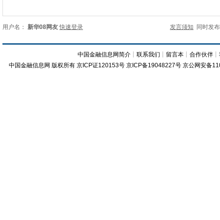
用户名：
新华08网友
快速登录
发言须知
同时发
中国金融信息网简介
┊
联系我们
┊
留言本
┊
合作伙伴
┊
中国金融信息网
版权所有
京ICP证120153号
京ICP备19048227号 京公网安备11